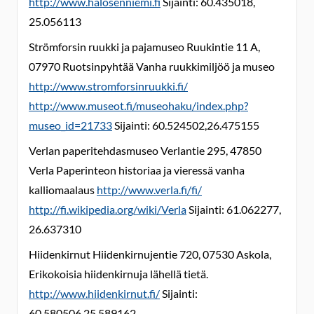
http://www.halosenniemi.fi
Sijainti: 60.435018,
25.056113
Strömforsin ruukki ja pajamuseo Ruukintie 11 A,
07970 Ruotsinpyhtää Vanha ruukkimiljöö ja museo
http://www.stromforsinruukki.fi/
http://www.museot.fi/museohaku/index.php?
museo_id=21733
Sijainti: 60.524502,26.475155
Verlan paperitehdasmuseo Verlantie 295, 47850
Verla Paperinteon historiaa ja vieressä vanha
kalliomaalaus
http://www.verla.fi/fi/
http://fi.wikipedia.org/wiki/Verla
Sijainti: 61.062277,
26.637310
Hiidenkirnut Hiidenkirnujentie 720, 07530 Askola,
Erikokoisia hiidenkirnuja lähellä tietä.
http://www.hiidenkirnut.fi/
Sijainti:
60.580506,25.589162