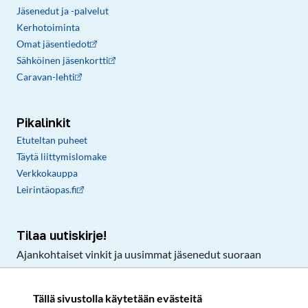
Jäsenedut ja -palvelut
Kerhotoiminta
Omat jäsentiedot
Sähköinen jäsenkortti
Caravan-lehti
Pikalinkit
Etuteltan puheet
Täytä liittymislomake
Verkkokauppa
Leirintäopas.fi
Tilaa uutiskirje!
Ajankohtaiset vinkit ja uusimmat jäsenedut suoraan
sähköpostiisi.
Tällä sivustolla käytetään evästeitä