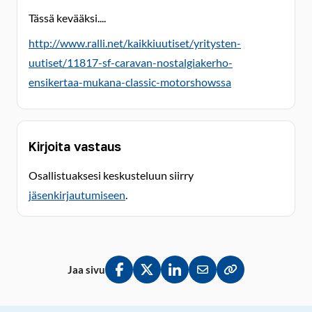
Tässä kevääksi....
http://www.ralli.net/kaikkiuutiset/yritysten-
uutiset/11817-sf-caravan-nostalgiakerho-
ensikertaa-mukana-classic-motorshowssa
Kirjoita vastaus
Osallistuaksesi keskusteluun siirry
jäsenkirjautumiseen
.
Jaa sivu
Jaa Facebookissa
Jaa Twitterissä
Jaa LinkedInissä
Jaa sähköpostitse
Kopioi linkki lei