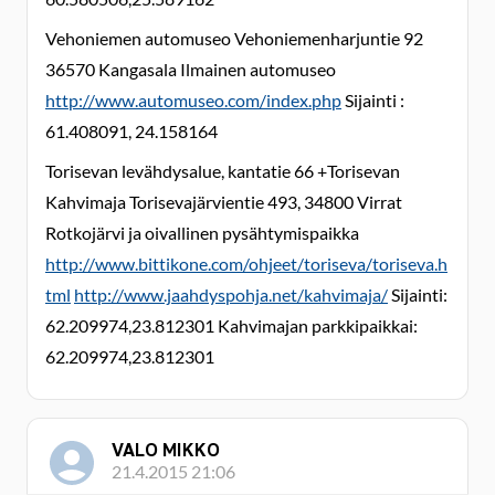
Vehoniemen automuseo Vehoniemenharjuntie 92
36570 Kangasala Ilmainen automuseo
http://www.automuseo.com/index.php
Sijainti :
61.408091, 24.158164
Torisevan levähdysalue, kantatie 66 +Torisevan
Kahvimaja Torisevajärvientie 493, 34800 Virrat
Rotkojärvi ja oivallinen pysähtymispaikka
http://www.bittikone.com/ohjeet/toriseva/toriseva.h
tml
http://www.jaahdyspohja.net/kahvimaja/
Sijainti:
62.209974,23.812301 Kahvimajan parkkipaikkai:
62.209974,23.812301
VALO MIKKO
21.4.2015 21:06