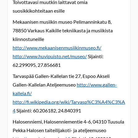
Toivottavasi muutkin laittavat omia
suosikkikohteitaan esille
Mekaanisen musiikin museo Pelimanninkatu 8,
78850 Varkaus Kaikille tekniikasta ja musiikista
kiinnostuneille
http://www.mekaanisenmusiikinmuseo.fi/
http://www.huvipuisto.net/museo/
Sijainti:
62.299095, 27.856681
Tarvaspää Gallen-Kallelan tie 27, Espoo Akseli
Gallen-Kallelan Ateljeemuseo
http://www.gallen-
kallela.fi/
http://fi.wikipedia.org/wiki/Tarvasp%C3%A4%C3%A
4
Sijainti: 60.206182, 24.840391
Halosenniemi, Halosenniementie 4-6, 04310 Tuusula
Pekka Halosen taiteilijakoti- ja ateljeemuseo