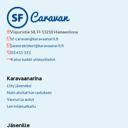
Viipurintie 58, FI-13210 Hämeenlinna
sf-caravan@karavaanarit.fi
jasenrekisteri@karavaanarit.fi
03 615 311
Katso kaikki yhteystiedot
Karavaanarina
Liity jäseneksi
Näin aloitat harrastuksen
Vaunut ja autot
Leirintämatkailu
Jäsenille