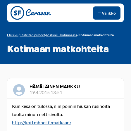
Siirry sivun sisältöön
Valikko
Etusivu
/
Etuteltan puheet
/
Matkailu kotimaassa
/
Kotimaan matkohteita
Kotimaan matkohteita
HÄMÄLÄINEN MARKKU
19.4.2015 13:51
Kun kesä on tulossa, niin poimin hiukan rusinoita
tuolta minun nettisivulta:
http://koti.mbnet.fi/matkaan/