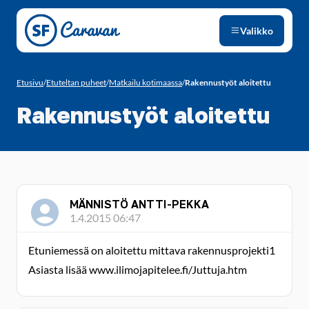
Siirry sivun sisältöön
Valikko
Etusivu
/
Etuteltan puheet
/
Matkailu kotimaassa
/
Rakennustyöt aloitettu
Rakennustyöt aloitettu
MÄNNISTÖ ANTTI-PEKKA
1.4.2015 06:47
Etuniemessä on aloitettu mittava rakennusprojekti1
Asiasta lisää www.ilimojapitelee.fi/Juttuja.htm