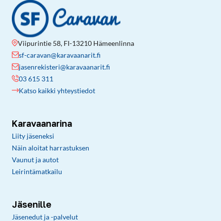
Viipurintie 58, FI-13210 Hämeenlinna
sf-caravan@karavaanarit.fi
jasenrekisteri@karavaanarit.fi
03 615 311
Katso kaikki yhteystiedot
Karavaanarina
Liity jäseneksi
Näin aloitat harrastuksen
Vaunut ja autot
Leirintämatkailu
Jäsenille
Jäsenedut ja -palvelut