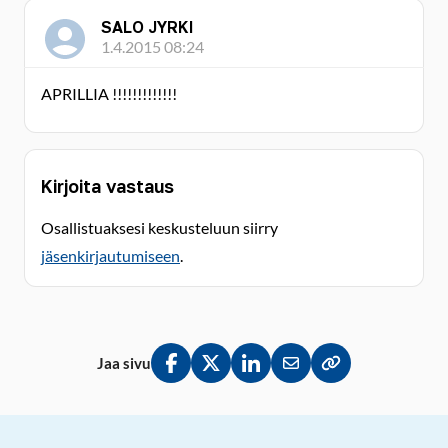
SALO JYRKI
1.4.2015 08:24
APRILLIA !!!!!!!!!!!!!
Kirjoita vastaus
Osallistuaksesi keskusteluun siirry
jäsenkirjautumiseen
.
Jaa sivu
Jaa Facebookissa
Jaa Twitterissä
Jaa LinkedInissä
Jaa sähköpostitse
Kopioi linkki lei