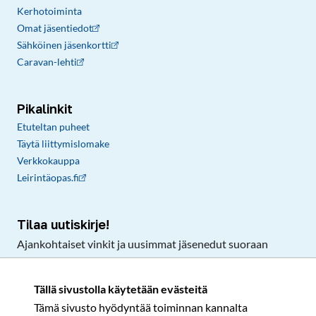
Kerhotoiminta
Omat jäsentiedot
Sähköinen jäsenkortti
Caravan-lehti
Pikalinkit
Etuteltan puheet
Täytä liittymislomake
Verkkokauppa
Leirintäopas.fi
Tilaa uutiskirje!
Ajankohtaiset vinkit ja uusimmat jäsenedut suoraan
sähköpostiisi.
Tällä sivustolla käytetään evästeitä
Tämä sivusto hyödyntää toiminnan kannalta
Tilaa