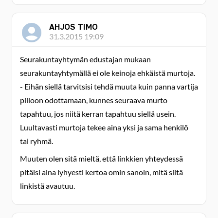
AHJOS TIMO
31.3.2015 19:09
Seurakuntayhtymän edustajan mukaan
seurakuntayhtymällä ei ole keinoja ehkäistä murtoja.
- Eihän siellä tarvitsisi tehdä muuta kuin panna vartija
piiloon odottamaan, kunnes seuraava murto
tapahtuu, jos niitä kerran tapahtuu siellä usein.
Luultavasti murtoja tekee aina yksi ja sama henkilö
tai ryhmä.
Muuten olen sitä mieltä, että linkkien yhteydessä
pitäisi aina lyhyesti kertoa omin sanoin, mitä siitä
linkistä avautuu.