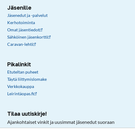
Jäsenille
Jäsenedut ja -palvelut
Kerhotoiminta
Omat jäsentiedot
Sähköinen jäsenkortti
Caravan-lehti
Pikalinkit
Etuteltan puheet
Täytä liittymislomake
Verkkokauppa
Leirintäopas.fi
Tilaa uutiskirje!
Ajankohtaiset vinkit ja uusimmat jäsenedut suoraan
sähköpostiisi.