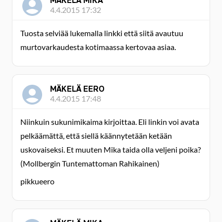
MÄKELÄ MIKA
4.4.2015 17:32
Tuosta selviää lukemalla linkki että siitä avautuu
murtovarkaudesta kotimaassa kertovaa asiaa.
MÄKELÄ EERO
4.4.2015 17:48
Niinkuin sukunimikaima kirjoittaa. Eli linkin voi avata
pelkäämättä, että siellä käännytetään ketään
uskovaiseksi. Et muuten Mika taida olla veljeni poika?
(Mollbergin Tuntemattoman Rahikainen)
pikkueero