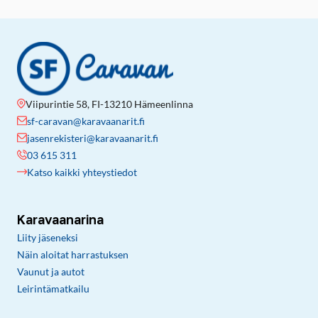
Viipurintie 58, FI-13210 Hämeenlinna
sf-caravan@karavaanarit.fi
jasenrekisteri@karavaanarit.fi
03 615 311
Katso kaikki yhteystiedot
Karavaanarina
Liity jäseneksi
Näin aloitat harrastuksen
Vaunut ja autot
Leirintämatkailu