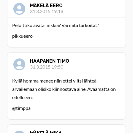
MÄKELÄ EERO
31.3.2015 19:18
Peloittiko avata linkkiä? Vai mitä tarkoitat?
pikkueero
HAAPANEN TIMO
31.3.2015 19:50
Kyllä homma menee niin ettei viitsi lähteä
arvailemaan olisiko kiinnostava aihe. Avaamatta on
edelleeen.
@timppa