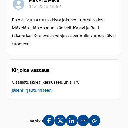
MÄKELÄ MIKA
11.4.2015 16:52
En ole. Mutta rutusakista joku voi tuntea Kalevi
Mäkelän. Hän on mun isän veli. Kalevi ja Raili
talvehtivat 9 talvea espanjassa vaunulla kunnes jäivät
suomeen.
Kirjoita vastaus
Osallistuaksesi keskusteluun siirry
jäsenkirjautumiseen
.
Jaa sivu
Jaa Facebookissa
Jaa Twitterissä
Jaa LinkedInissä
Jaa sähköpostitse
Kopioi linkki lei