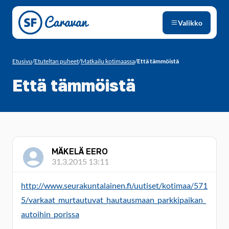
Siirry sivun sisältöön
Valikko
Etusivu
/
Etuteltan puheet
/
Matkailu kotimaassa
/
Että tämmöistä
Että tämmöistä
MÄKELÄ EERO
31.3.2015 13:11
http://www.seurakuntalainen.fi/uutiset/kotimaa/571
5/varkaat_murtautuvat_hautausmaan_parkkipaikan_
autoihin_porissa