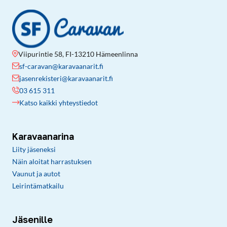
Viipurintie 58, FI-13210 Hämeenlinna
sf-caravan@karavaanarit.fi
jasenrekisteri@karavaanarit.fi
03 615 311
Katso kaikki yhteystiedot
Karavaanarina
Liity jäseneksi
Näin aloitat harrastuksen
Vaunut ja autot
Leirintämatkailu
Jäsenille