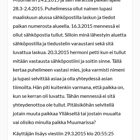
28.3-2.4.2015. Puhelimessa ollut nainen lupasi
maaliskuun alussa sähköpostilla laskun ja tiedot
paikan numerosta alueella. 16.3.2015 mennessä ei
ollut sähköpostia tullut. Silloin minä lähestyin aluetta
sähköpostilla ja tiedustelin varaustani sekä sitä
luvattua laskua. 20.3.2015 hermoni petti kun ei tullut
mitään vastausta sähköpostiini ja soitin sinne. Tällä
kertaa puhelimeen vastasi mies, joka varmisti nimeni
ja lupasi selvittää asiaa ja olla yhteydessä asian
tiimoilta. Hän piti kuitenkin varmana, että paikka on,
kun se kerran oli luvattu. Tähän mennessä ei sitä
yhteydenottoa ole tullut. Pitäisiköhän selvitellä
jotain muuta paikkaa Ylläkseltä tai jostain muualta
vai olisiko minulla paikka Muumarissa?
Käyttäjän lisäys viestiin 29.3.2015 klo 20:55:25