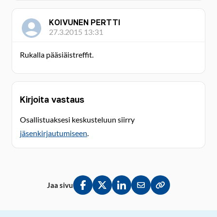
KOIVUNEN PERTTI
27.3.2015 13:31
Rukalla pääsiäistreffit.
Kirjoita vastaus
Osallistuaksesi keskusteluun siirry
jäsenkirjautumiseen
.
Jaa sivu
Jaa Facebookissa
Jaa Twitterissä
Jaa LinkedInissä
Jaa sähköpostitse
Kopioi linkki lei