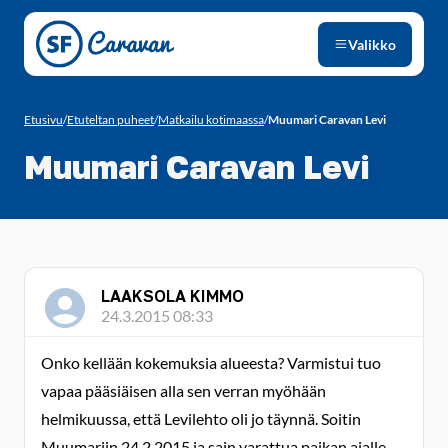
Siirry sivun sisältöön
Valikko
Etusivu
/
Etuteltan puheet
/
Matkailu kotimaassa
/
Muumari Caravan Levi
Muumari Caravan Levi
LAAKSOLA KIMMO
24.3.2015 08:33
Onko kellään kokemuksia alueesta? Varmistui tuo
vapaa pääsiäisen alla sen verran myöhään
helmikuussa, että Levilehto oli jo täynnä. Soitin
Muumariin 24.2.2015 ja sain varattua paikan ajalle