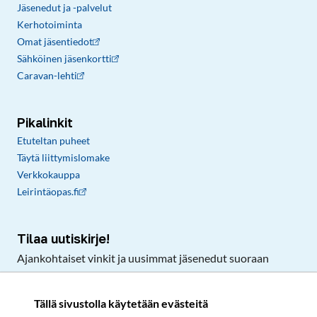
Jäsenedut ja -palvelut
Kerhotoiminta
Omat jäsentiedot
Sähköinen jäsenkortti
Caravan-lehti
Pikalinkit
Etuteltan puheet
Täytä liittymislomake
Verkkokauppa
Leirintäopas.fi
Tilaa uutiskirje!
Ajankohtaiset vinkit ja uusimmat jäsenedut suoraan
sähköpostiisi.
Tällä sivustolla käytetään evästeitä