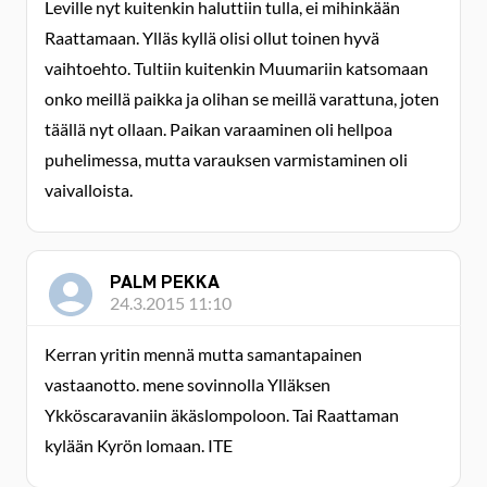
Leville nyt kuitenkin haluttiin tulla, ei mihinkään
Raattamaan. Ylläs kyllä olisi ollut toinen hyvä
vaihtoehto. Tultiin kuitenkin Muumariin katsomaan
onko meillä paikka ja olihan se meillä varattuna, joten
täällä nyt ollaan. Paikan varaaminen oli hellpoa
puhelimessa, mutta varauksen varmistaminen oli
vaivalloista.
PALM PEKKA
24.3.2015 11:10
Kerran yritin mennä mutta samantapainen
vastaanotto. mene sovinnolla Ylläksen
Ykköscaravaniin äkäslompoloon. Tai Raattaman
kylään Kyrön lomaan. ITE