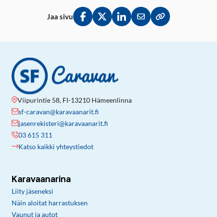
Jaa sivu
Jaa Facebookissa
Jaa Twitterissä
Jaa LinkedInissä
Jaa sähköpostitse
Kopioi linkki lei
Viipurintie 58, FI-13210 Hämeenlinna
sf-caravan@karavaanarit.fi
jasenrekisteri@karavaanarit.fi
03 615 311
Katso kaikki yhteystiedot
Karavaanarina
Liity jäseneksi
Näin aloitat harrastuksen
Vaunut ja autot