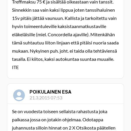
Treffimaksu 75 € ja sisältää oikeastaan vain tanssit.
Sinnekkin saa vain kaksi lippua joten tanssihaluinen
15v pitäis jättää vaunuun. Kallista ja tarkoitettu vain
hyvin toimeentuleville kaksistaanmatkustaville
eläkeläisille (miel. Concordella ajaville). Mitenkähän
tämä suhtautuu liiton linjaan että pitäisi nuoria saada
mukaan. Nykyinen puh. joht. ei taida olla tehtäviensä
tasalla. Ei kiitos, kaksi autokuntaa suuntaa muualle.
ITE
POIKULAINEN ESA
21.3.2015 07:53
Se on vuodesta toiseen sellaista rahastusta joka
paikassa jossa on jotakin ohjelmaa. Odotappa
juhannusta silloin hinnat on 2 X Otsikosta päätellen