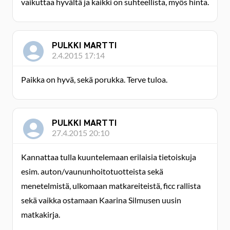
vaikuttaa hyvältä ja kaikki on suhteellista, myös hinta.
PULKKI MARTTI
2.4.2015 17:14
Paikka on hyvä, sekä porukka. Terve tuloa.
PULKKI MARTTI
27.4.2015 20:10
Kannattaa tulla kuuntelemaan erilaisia tietoiskuja
esim. auton/vaununhoitotuotteista sekä
menetelmistä, ulkomaan matkareiteistä, ficc rallista
sekä vaikka ostamaan Kaarina Silmusen uusin
matkakirja.