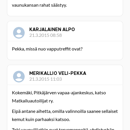
vaunukansan rahat säästyy.
KARJALAINEN ALPO
21.3.2015 08:58
Pekka, missä nuo vapputreffit ovat?
MERIKALLIO VELI-PEKKA
21.3.2015 11:03
Kokemäki, Pitkäjärven vapaa-ajankeskus, katso
Matkailuautoilijat ry.
Eipä antane aihetta, omilla valinnoilla saanee sellaiset
kemut kuin parhaaksi katsoo.
Toki vaunuilijatkin ovat tervemenneitä, yhdistyshän