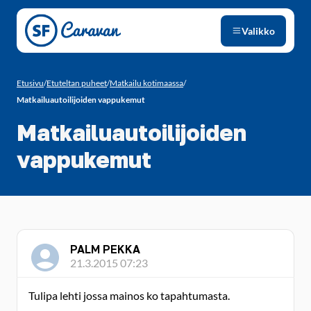
Siirry sivun sisältöön
Valikko
Etusivu
/
Etuteltan puheet
/
Matkailu kotimaassa
/
Matkailuautoilijoiden vappukemut
Matkailuautoilijoiden
vappukemut
PALM PEKKA
21.3.2015 07:23
Tulipa lehti jossa mainos ko tapahtumasta.