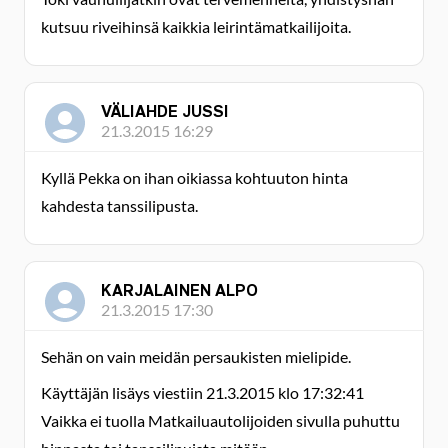
kutsuu riveihinsä kaikkia leirintämatkailijoita.
VÄLIAHDE JUSSI
21.3.2015 16:29
Kyllä Pekka on ihan oikiassa kohtuuton hinta
kahdesta tanssilipusta.
KARJALAINEN ALPO
21.3.2015 17:30
Sehän on vain meidän persaukisten mielipide.
Käyttäjän lisäys viestiin 21.3.2015 klo 17:32:41
Vaikka ei tuolla Matkailuautolijoiden sivulla puhuttu