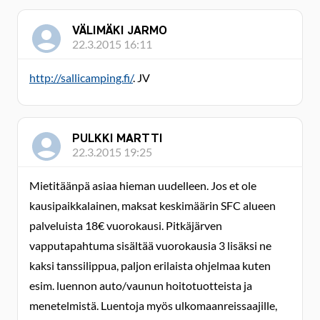
VÄLIMÄKI JARMO
22.3.2015 16:11
http://sallicamping.fi/
.
JV
PULKKI MARTTI
22.3.2015 19:25
Mietitäänpä asiaa hieman uudelleen. Jos et ole
kausipaikkalainen, maksat keskimäärin SFC alueen
palveluista 18€ vuorokausi. Pitkäjärven
vapputapahtuma sisältää vuorokausia 3 lisäksi ne
kaksi tanssilippua, paljon erilaista ohjelmaa kuten
esim. luennon auto/vaunun hoitotuotteista ja
menetelmistä. Luentoja myös ulkomaanreissaajille,