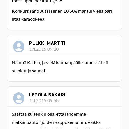
tanssilippu per kpl 10,50€
Konkurs sano Jussi siihen 10,50€ mahtui viellä pari
iltaa karaookeea.
PULKKI MARTTI
1.4.2015 09:20
Näinpä Kaitsu, ja vielä kaupanpäälle lataus sähkö
suihkut ja saunat.
LEPOLA SAKARI
1.4.2015 09:58
Saattaa kuitenkin olla, että lähdemme
matkailuautoilijoiden vappukemuihin. Paikka