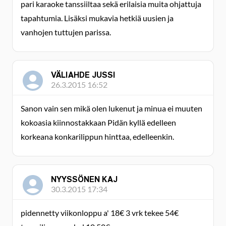
pari karaoke tanssiiltaa sekä erilaisia muita ohjattuja
tapahtumia. Lisäksi mukavia hetkiä uusien ja
vanhojen tuttujen parissa.
VÄLIAHDE JUSSI
26.3.2015 16:52
Sanon vain sen mikä olen lukenut ja minua ei muuten
kokoasia kiinnostakkaan Pidän kyllä edelleen
korkeana konkarilippun hinttaa, edelleenkin.
NYYSSÖNEN KAJ
30.3.2015 17:34
pidennetty viikonloppu a' 18€ 3 vrk tekee 54€