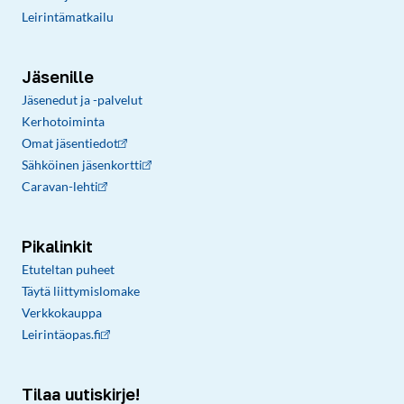
Leirintämatkailu
Jäsenille
Jäsenedut ja -palvelut
Kerhotoiminta
Omat jäsentiedot
Sähköinen jäsenkortti
Caravan-lehti
Pikalinkit
Etuteltan puheet
Täytä liittymislomake
Verkkokauppa
Leirintäopas.fi
Tilaa uutiskirje!