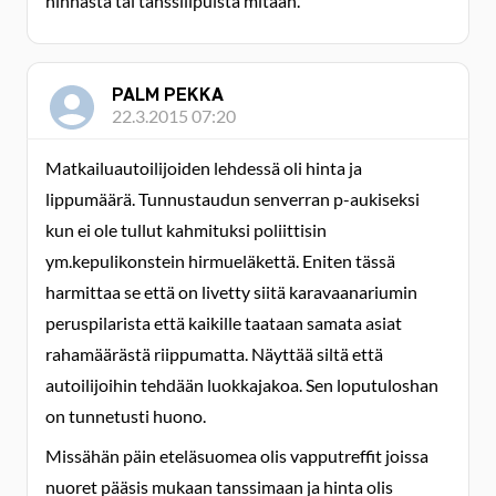
hinnasta tai tanssilipuista mitään.
PALM PEKKA
22.3.2015 07:20
Matkailuautoilijoiden lehdessä oli hinta ja
lippumäärä. Tunnustaudun senverran p-aukiseksi
kun ei ole tullut kahmituksi poliittisin
ym.kepulikonstein hirmueläkettä. Eniten tässä
harmittaa se että on livetty siitä karavaanariumin
peruspilarista että kaikille taataan samata asiat
rahamäärästä riippumatta. Näyttää siltä että
autoilijoihin tehdään luokkajakoa. Sen loputuloshan
on tunnetusti huono.
Missähän päin eteläsuomea olis vapputreffit joissa
nuoret pääsis mukaan tanssimaan ja hinta olis