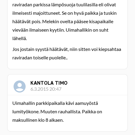
raviradan parkissa lämpösuoja tuulilasilla eli olivat
ilmeisesti majoittuneet. Se on hyvä paikka ja tuskin
häätävät pois. Melekin ovelta pääsee kisapaikalle
vievään ilmaiseen kyytiin. Uimahallikin on suht
lähellä.
Jos jostain syystä häätävät, niin sitten voi kiepsahtaa
raviradan toiselle puolelle..
KANTOLA TIMO
6.3.2015 20:47
Uimahallin parkkipaikalla kävi aamuyöstä
lumityökone. Muuten rauhallista. Paikka on
maksullinen klo 8 alkaen.