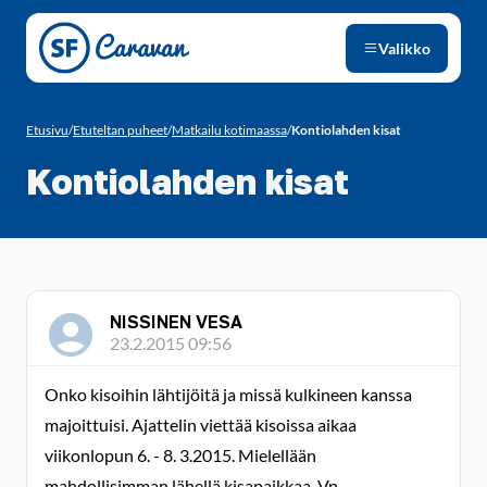
Siirry sivun sisältöön
Valikko
Etusivu
/
Etuteltan puheet
/
Matkailu kotimaassa
/
Kontiolahden kisat
Kontiolahden kisat
NISSINEN VESA
23.2.2015 09:56
Onko kisoihin lähtijöitä ja missä kulkineen kanssa
majoittuisi. Ajattelin viettää kisoissa aikaa
viikonlopun 6. - 8. 3.2015. Mielellään
mahdollisimman lähellä kisapaikkaa. Vn