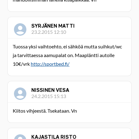
SYRJÄNEN MATTI
23.2.2015 12:10
Tuossa yksi vaihtoehto, ei sähköä mutta suihkut/wc
ja tarvittaessa aamupalat on. Maapläntti autolle
10€/vrk
http://sportbed.fi/
NISSINEN VESA
24.2.2015 15:13
Kiitos vihjeestä. Tsekataan. Vn
KAJASTILA RISTO