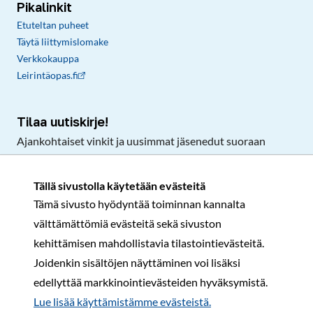
Pikalinkit
Etuteltan puheet
Täytä liittymislomake
Verkkokauppa
Leirintäopas.fi
Tilaa uutiskirje!
Ajankohtaiset vinkit ja uusimmat jäsenedut suoraan
sähköpostiisi.
Tällä sivustolla käytetään evästeitä
Tämä sivusto hyödyntää toiminnan kannalta
Tilaa
välttämättömiä evästeitä sekä sivuston
Facebook
Instagram
LinkedIn
YouTube
TikTok
kehittämisen mahdollistavia tilastointievästeitä.
Joidenkin sisältöjen näyttäminen voi lisäksi
edellyttää markkinointievästeiden hyväksymistä.
Rekisteri- ja tietosuojaseloste
Sopimusehdot
Lue lisää käyttämistämme evästeistä.​​​​​​