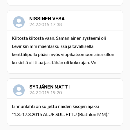
NISSINEN VESA
24.2.2015 17:38
Kiitosta kiitosta vaan. Samanlainen systeemi oli
Levinkin mm mäenlaskuissa ja tavallisella
kenttälipulla pääsi myös vippikatsomoon aina sillon
ku siellä oli tilaa ja sitähän oli koko ajan. Vn
SYRJÄNEN MATTI
24.2.2015 19:20
Linnunlahti on suljettu näiden kisojen ajaksi
"1.3.-17.3.2015 ALUE SULJETTU (Biathlon MM)."