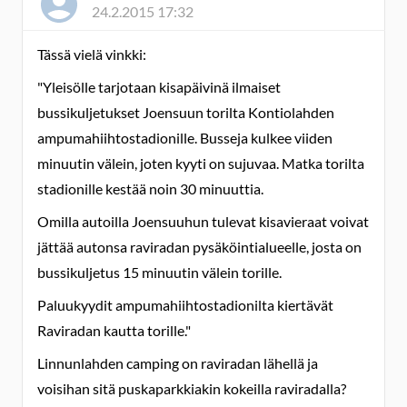
24.2.2015 17:32
Tässä vielä vinkki:
"Yleisölle tarjotaan kisapäivinä ilmaiset
bussikuljetukset Joensuun torilta Kontiolahden
ampumahiihtostadionille. Busseja kulkee viiden
minuutin välein, joten kyyti on sujuvaa. Matka torilta
stadionille kestää noin 30 minuuttia.
Omilla autoilla Joensuuhun tulevat kisavieraat voivat
jättää autonsa raviradan pysäköintialueelle, josta on
bussikuljetus 15 minuutin välein torille.
Paluukyydit ampumahiihtostadionilta kiertävät
Raviradan kautta torille."
Linnunlahden camping on raviradan lähellä ja
voisihan sitä puskaparkkiakin kokeilla raviradalla?