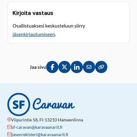
Kirjoita vastaus
Osallistuaksesi keskusteluun siirry
jäsenkirjautumiseen
.
Jaa sivu
Jaa Facebookissa
Jaa Twitterissä
Jaa LinkedInissä
Jaa sähköpostitse
Kopioi linkki lei
Viipurintie 58, FI-13210 Hämeenlinna
sf-caravan@karavaanarit.fi
jasenrekisteri@karavaanarit.fi