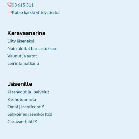
03 615 311
Katso kaikki yhteystiedot
Karavaanarina
Liity jäseneksi
Näin aloitat harrastuksen
Vaunut ja autot
Leirintämatkailu
Jäsenille
Jäsenedut ja -palvelut
Kerhotoiminta
Omat jäsentiedot
Sähköinen jäsenkortti
Caravan-lehti