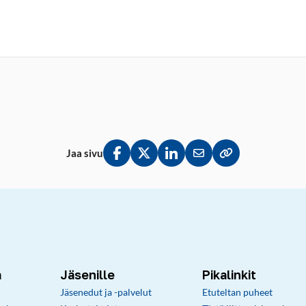
Jaa sivu
Jaa Facebookissa
Jaa Twitterissä
Jaa LinkedInissä
Jaa sähköpostitse
Kopioi linkki lei
a
Jäsenille
Pikalinkit
Jäsenedut ja -palvelut
Etuteltan puheet