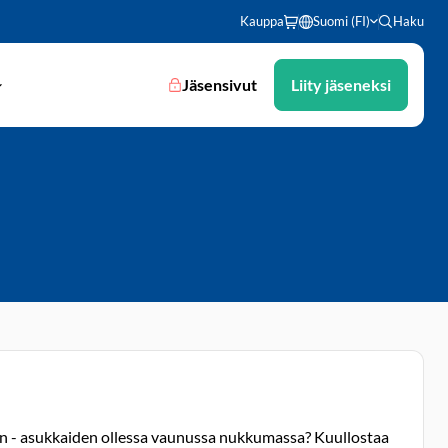
Kauppa
Suomi (FI)
Haku
Jäsensivut
Liity jäseneksi
on - asukkaiden ollessa vaunussa nukkumassa? Kuullostaa