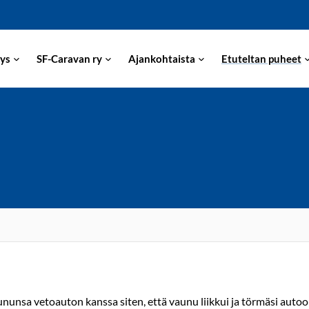
ys
SF-Caravan ry
Ajankohtaista
Etuteltan puheet
unsa vetoauton kanssa siten, että vaunu liikkui ja törmäsi auto