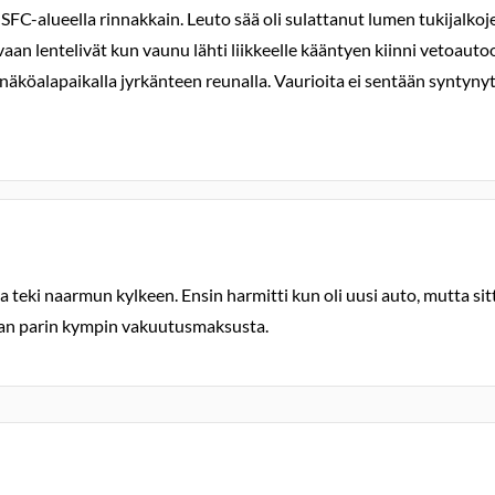
 SFC-alueella rinnakkain. Leuto sää oli sulattanut lumen tukijalkoje
at vaan lentelivät kun vaunu lähti liikkeelle kääntyen kiinni vetoau
 näköalapaikalla jyrkänteen reunalla. Vaurioita ei sentään syntyny
ja teki naarmun kylkeen. Ensin harmitti kun oli uusi auto, mutta si
an parin kympin vakuutusmaksusta.