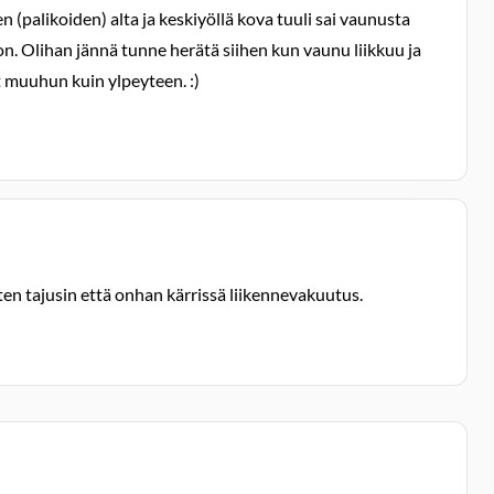
n (palikoiden) alta ja keskiyöllä kova tuuli sai vaunusta
toon. Olihan jännä tunne herätä siihen kun vaunu liikkuu ja
t muuhun kuin ylpeyteen. :)
tten tajusin että onhan kärrissä liikennevakuutus.