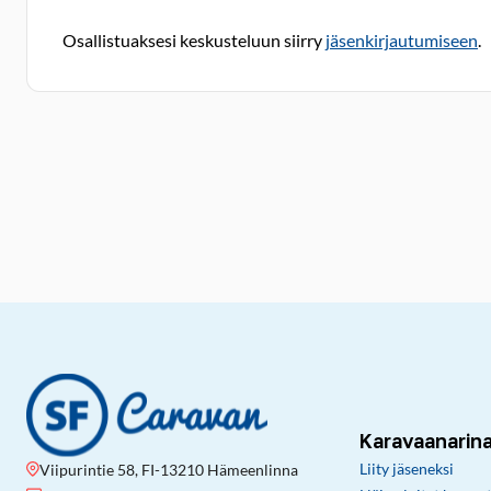
Osallistuaksesi keskusteluun siirry
jäsenkirjautumiseen
.
Karavaanarin
Liity jäseneksi
Viipurintie 58, FI-13210 Hämeenlinna