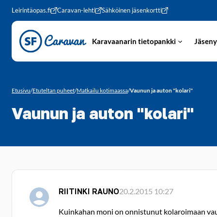
Siirry sivun sisältöön
Leirintäopas.fi
Caravan-lehti
Sähköinen jäsenkortti
Karavaanarin tietopankki
Jäseny
Etusivu
/
Etuteltan puheet
/
Matkailu kotimaassa
/
Vaunun ja auton "kolari"
Vaunun ja auton "kolari"
RIITINKI RAUNO
20.2.2015 10:27
Kuinkahan moni on onnistunut kolaroimaan vaun