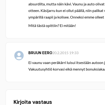
absurdilta, mutta näin kävi. Vaunu ja auto olivat
otteen. Käsijarru kun ei ollut päällä, niin palik
ympärillä raapii ja kolisee. Onneksi emme olleet
Mitä tästä opittiin? Ei mitään!
BRUUN EERO
20.2.2015 19:33
Ei vaunu vaan peräkärri luisui itsestään autoon 
Vakuutusyhtiö korvasi eikä mennyt bonuksiaka
Kirjoita vastaus