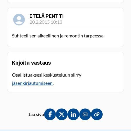
ETELÄ PENTTI
20.2.2015 10:13
Suhteellisen alkeellinen ja remontin tarpeessa.
Kirjoita vastaus
Osallistuaksesi keskusteluun siirry
jäsenkirjautumiseen
.
Jaa sivu
Jaa Facebookissa
Jaa Twitterissä
Jaa LinkedInissä
Jaa sähköpostitse
Kopioi linkki lei