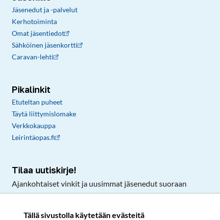
Jäsenedut ja -palvelut
Kerhotoiminta
Omat jäsentiedot
Sähköinen jäsenkortti
Caravan-lehti
Pikalinkit
Etuteltan puheet
Täytä liittymislomake
Verkkokauppa
Leirintäopas.fi
Tilaa uutiskirje!
Ajankohtaiset vinkit ja uusimmat jäsenedut suoraan
sähköpostiisi.
Tällä sivustolla käytetään evästeitä