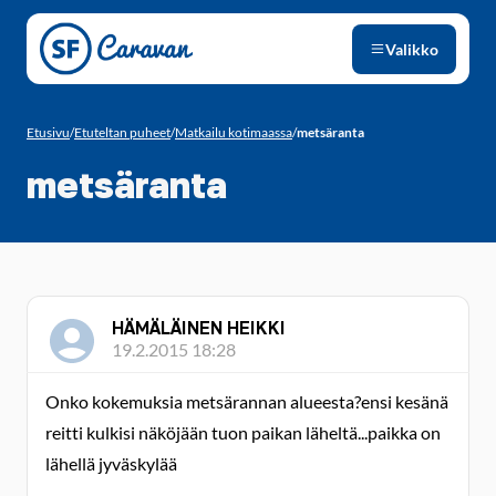
Siirry sivun sisältöön
Valikko
Etusivu
/
Etuteltan puheet
/
Matkailu kotimaassa
/
metsäranta
metsäranta
HÄMÄLÄINEN HEIKKI
19.2.2015 18:28
Onko kokemuksia metsärannan alueesta?ensi kesänä
reitti kulkisi näköjään tuon paikan läheltä...paikka on
lähellä jyväskylää