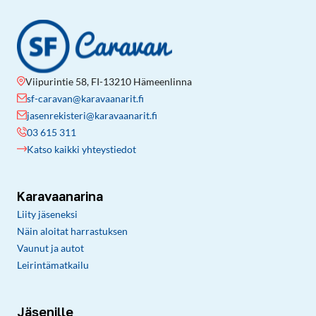
Viipurintie 58, FI-13210 Hämeenlinna
sf-caravan@karavaanarit.fi
jasenrekisteri@karavaanarit.fi
03 615 311
Katso kaikki yhteystiedot
Karavaanarina
Liity jäseneksi
Näin aloitat harrastuksen
Vaunut ja autot
Leirintämatkailu
Jäsenille