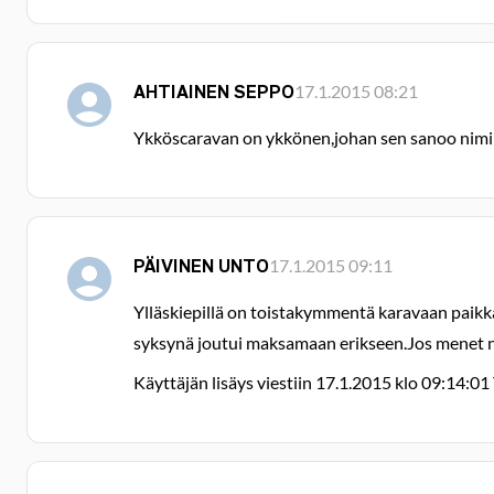
AHTIAINEN SEPPO
17.1.2015 08:21
Ykköscaravan on ykkönen,johan sen sanoo nimi
PÄIVINEN UNTO
17.1.2015 09:11
Ylläskiepillä on toistakymmentä karavaan paikk
syksynä joutui maksamaan erikseen.Jos menet nii
Käyttäjän lisäys viestiin 17.1.2015 klo 09:14:01 