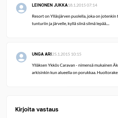
LEINONEN JUKKA
18.1.2015 07:14
Resort on Ylläsjärven puolella, joka on jotenki
tunturiin ja järvelle, kyllä siinä silmä lepää....
UNGA ARI
25.1.2015 10:15
Ylläksen Ykkös Caravan - nimensä mukainen Äkäsl
arkisinkin kun alueella on porukkaa. Huoltoraken
Kirjoita vastaus