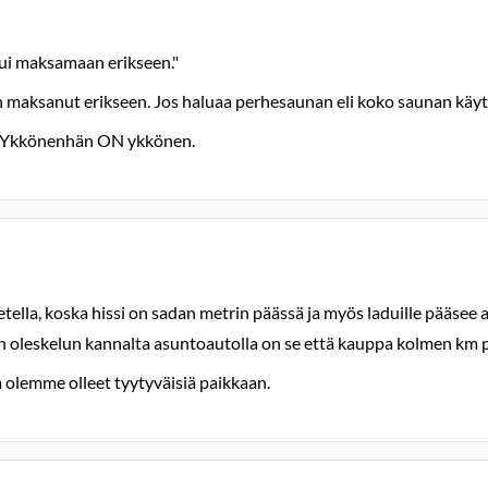
tui maksamaan erikseen."
n maksanut erikseen. Jos haluaa perhesaunan eli koko saunan käyt
:19 Ykkönenhän ON ykkönen.
etella, koska hissi on sadan metrin päässä ja myös laduille pääsee
 oleskelun kannalta asuntoautolla on se että kauppa kolmen km pääs
a olemme olleet tyytyväisiä paikkaan.