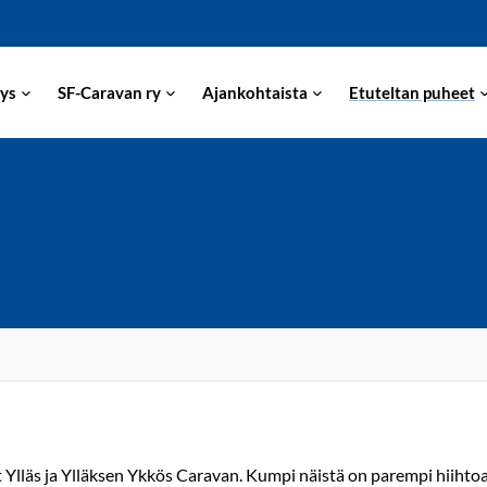
ys
SF-Caravan ry
Ajankohtaista
Etuteltan puheet
t Ylläs ja Ylläksen Ykkös Caravan. Kumpi näistä on parempi hiihtoa