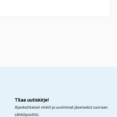
kepöydälle
Tilaa uutiskirje!
Ajankohtaiset vinkit ja uusimmat jäsenedut suoraan
sähköpostiisi.