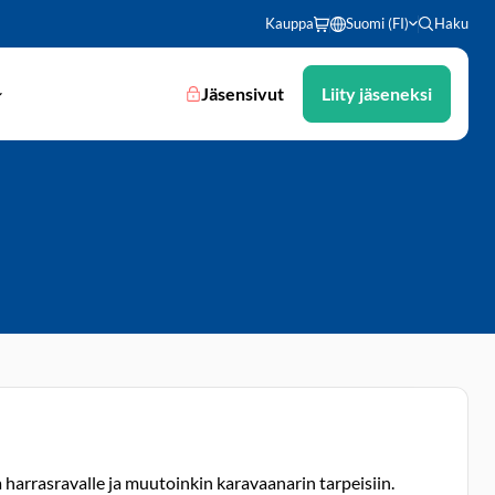
Kauppa
Suomi (FI)
Haku
Jäsensivut
Liity jäseneksi
 harrasravalle ja muutoinkin karavaanarin tarpeisiin.