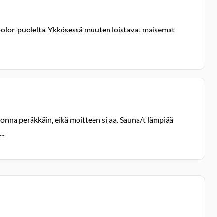
ompolon puolelta. Ykkösessä muuten loistavat maisemat
uonna peräkkäin, eikä moitteen sijaa. Sauna/t lämpiää
..