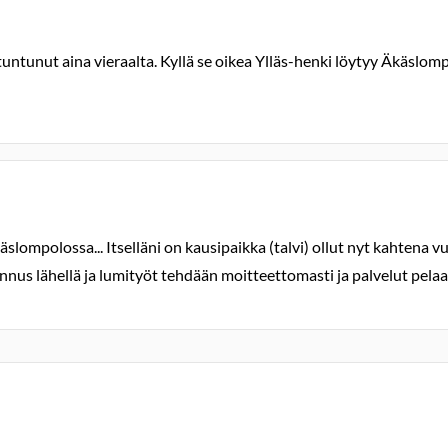
n tuntunut aina vieraalta. Kyllä se oikea Ylläs-henki löytyy Äkäsl
ompolossa... Itselläni on kausipaikka (talvi) ollut nyt kahtena v
nus lähellä ja lumityöt tehdään moitteettomasti ja palvelut pelaa.