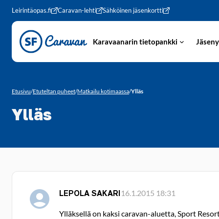
Siirry sivun sisältöön
Leirintäopas.fi
Caravan-lehti
Sähköinen jäsenkortti
Karavaanarin tietopankki
Jäseny
Etusivu
/
Etuteltan puheet
/
Matkailu kotimaassa
/
Ylläs
Ylläs
LEPOLA SAKARI
16.1.2015 18:31
Ylläksellä on kaksi caravan-aluetta, Sport Resor