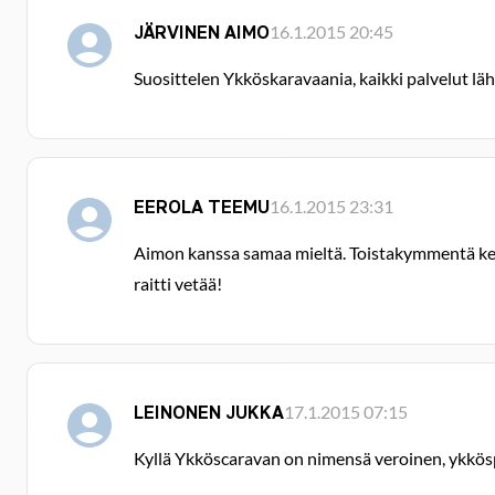
JÄRVINEN AIMO
16.1.2015 20:45
Suosittelen Ykköskaravaania, kaikki palvelut läh
EEROLA TEEMU
16.1.2015 23:31
Aimon kanssa samaa mieltä. Toistakymmentä kerta
raitti vetää!
LEINONEN JUKKA
17.1.2015 07:15
Kyllä Ykköscaravan on nimensä veroinen, ykkösp