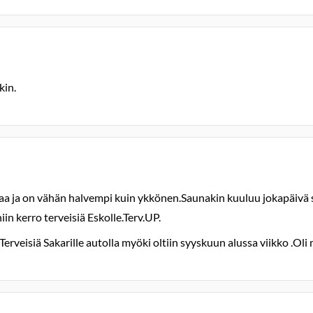
kin.
aa ja on vähän halvempi kuin ykkönen.Saunakin kuuluu jokapäivä 
n kerro terveisiä Eskolle.Terv.UP.
Terveisiä Sakarille autolla myöki oltiin syyskuun alussa viikko .Ol