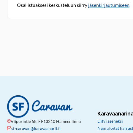
Osallistuaksesi keskusteluun siirry
jäsenkirjautumiseen
.
Karavaanarin
Liity jäseneksi
Viipurintie 58, FI-13210 Hämeenlinna
Näin aloitat harras
sf-caravan@karavaanarit.fi