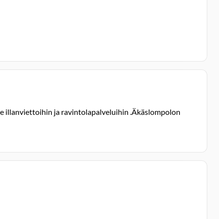
 illanviettoihin ja ravintolapalveluihin .Äkäslompolon