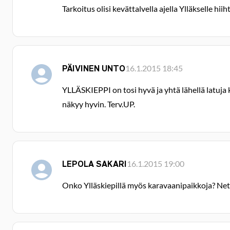
Tarkoitus olisi kevättalvella ajella Ylläkselle h
PÄIVINEN UNTO
16.1.2015 18:45
YLLÄSKIEPPI on tosi hyvä ja yhtä lähellä latuja 
näkyy hyvin. Terv.UP.
LEPOLA SAKARI
16.1.2015 19:00
Onko Ylläskiepillä myös karavaanipaikkoja? Nett