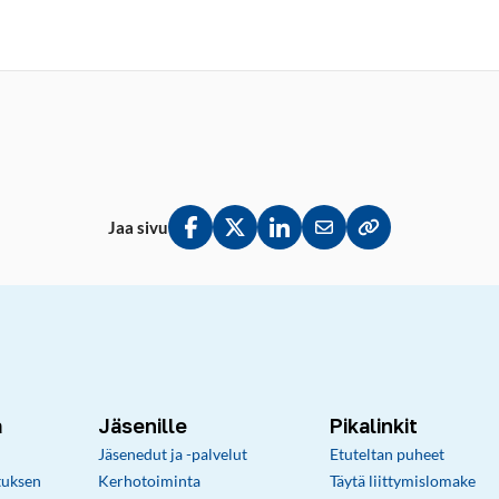
Jaa sivu
Jaa Facebookissa
Jaa Twitterissä
Jaa LinkedInissä
Jaa sähköpostitse
Kopioi linkki lei
a
Jäsenille
Pikalinkit
Jäsenedut ja -palvelut
Etuteltan puheet
tuksen
Kerhotoiminta
Täytä liittymislomake