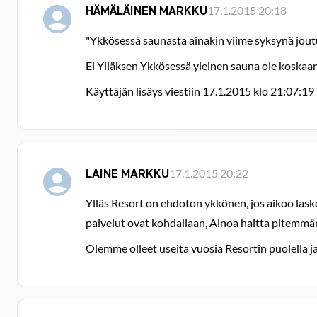
HÄMÄLÄINEN MARKKU
17.1.2015 20:18
"Ykkösessä saunasta ainakin viime syksynä jou
Ei Ylläksen Ykkösessä yleinen sauna ole koskaa
Käyttäjän lisäys viestiin 17.1.2015 klo 21:07
LAINE MARKKU
17.1.2015 20:22
Ylläs Resort on ehdoton ykkönen, jos aikoo lask
palvelut ovat kohdallaan, Ainoa haitta pitemmän
Olemme olleet useita vuosia Resortin puolella j