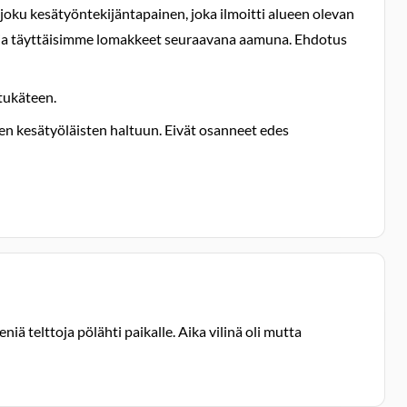
i joku kesätyöntekijäntapainen, joka ilmoitti alueen olevan
imme ja täyttäisimme lomakkeet seuraavana aamuna. Ehdotus
tukäteen.
mien kesätyöläisten haltuun. Eivät osanneet edes
iä telttoja pölähti paikalle. Aika vilinä oli mutta