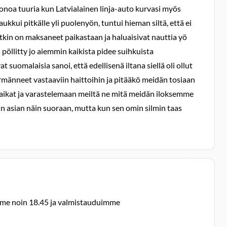
uonoa tuuria kun Latvialainen linja-auto kurvasi myös
kui pitkälle yli puolenyön, tuntui hieman siltä, että ei
etkin on maksaneet paikastaan ja haluaisivat nauttia yö
öllitty jo aiemmin kaikista pidee suihkuista
t suomalaisia sanoi, että edellisenä iltana siellä oli ollut
rmänneet vastaaviin haittoihin ja pitääkö meidän tosiaan
 paikat ja varastelemaan meiltä ne mitä meidän iloksemme
in asian näin suoraan, mutta kun sen omin silmin taas
uimme noin 18.45 ja valmistauduimme