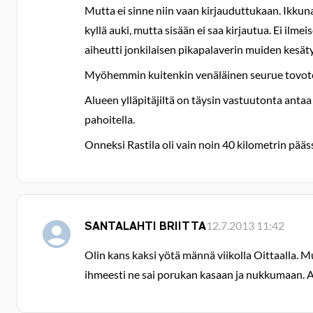
Mutta ei sinne niin vaan kirjauduttukaan. Ikkunat
kyllä auki, mutta sisään ei saa kirjautua. Ei il
aiheutti jonkilaisen pikapalaverin muiden kesäty
Myöhemmin kuitenkin venäläinen seurue tovotett
Alueen ylläpitäjiltä on täysin vastuutonta antaa
pahoitella.
Onneksi Rastila oli vain noin 40 kilometrin pää
SANTALAHTI BRIITTA
12.7.2013 11:42
Olin kans kaksi yötä männä viikolla Oittaalla. Mu
ihmeesti ne sai porukan kasaan ja nukkumaan. A