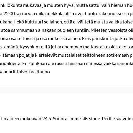
ja henkilökunta mukavaa ja muuten hyvä, mutta sattui vain hieman h
 22.00 sen arvaa mikä mekkala oli ja ovet huoltorakennuksessa pauk
a, liekö kulttuuri sellainen, että ei välitetä muista vaikka tois
utoa sammumaan ainakaan puoleen tuntiin. Miesten vessoista oli p
ioita osa teltoissa ja osa mökeissä asuen. Eräs pariskunta jotka oliva
rjestämänä. Kysynkin teiltä jotka enemmän matkustatte oletteko tö
e itämaan pojat ja kiertelevät mustalaiset telttoineen sotkemaan
aunualueita. En suinkaan ole rasisti missään nimessä vaikka sanonk
avaanarit toivottaa Rauno
ettiin alueen aukeavan 24.5. Suuntasimme siis sinne. Perille saav