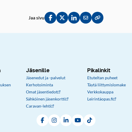
Jaa sivu
Jaa Facebookissa
Jaa Twitterissä
Jaa LinkedInissä
Jaa sähköpostitse
Kopioi linkki lei
a
Jäsenille
Pikalinkit
Jäsenedut ja -palvelut
Etuteltan puheet
tuksen
Kerhotoiminta
Täytä liittymislomake
Omat jäsentiedot
Verkkokauppa
Sähköinen jäsenkortti
Leirintäopas.fi
Caravan-lehti
Facebook
Instagram
LinkedIn
YouTube
TikTok