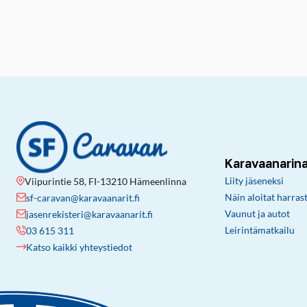
Karavaanarin
Liity jäseneksi
Viipurintie 58, FI-13210 Hämeenlinna
Näin aloitat harras
sf-caravan@karavaanarit.fi
Vaunut ja autot
jasenrekisteri@karavaanarit.fi
Leirintämatkailu
03 615 311
Katso kaikki yhteystiedot