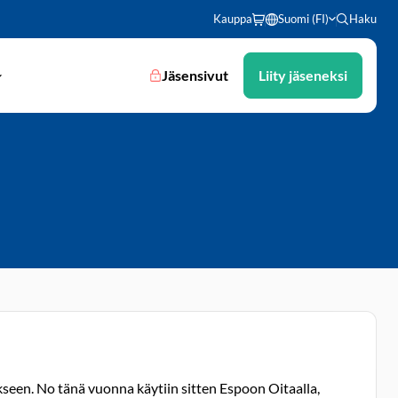
Kauppa
Suomi (FI)
Haku
Jäsensivut
Liity jäseneksi
kseen. No tänä vuonna käytiin sitten Espoon Oitaalla,