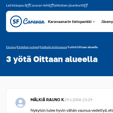
Siirry sivun sisältöön
Leirintäopas.fi
Caravan-lehti
Sähköinen jäsenkortti
Karavaanarin tietopankki
Jäseny
Etusivu
/
Etuteltan puheet
/
Matkailu kotimaassa
/
3 yötä Oittaan alueella
3 yötä Oittaan alueella
MÄLKIÄ RAUNO K
29.5.2006 23:29
Nykyisin tulee hyvin vähän vaunua vedettyä, ehk