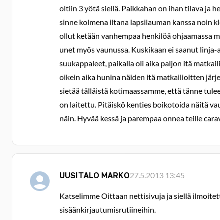
oltiin 3 yötä siellä. Paikkahan on ihan tilava 
sinne kolmena iltana lapsilauman kanssa noin klo
ollut ketään vanhempaa henkilöä ohjaamassa mukan
unet myös vaunussa. Kuskikaan ei saanut linja-a
suukappaleet, paikalla oli aika paljon itä matkail
oikein aika hunina näiden itä matkailioitten jä
sietää tälläistä kotimaassamme, että tänne tule
on laitettu. Pitäiskö kenties boikotoida näitä v
näin. Hyvää kessä ja parempaa onnea teille car
UUSITALO MARKO
27.5.2013 13:45
Katselimme Oittaan nettisivuja ja siellä ilmoit
sisäänkirjautumisrutiineihin.