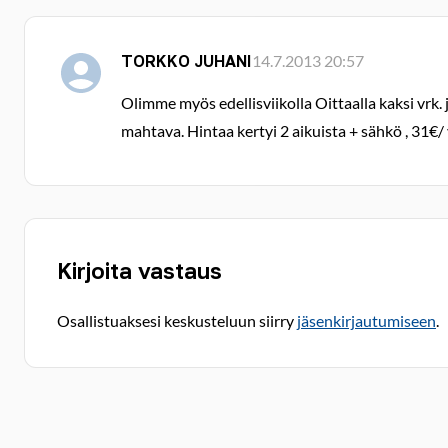
TORKKO JUHANI
14.7.2013 20:57
Olimme myös edellisviikolla Oittaalla kaksi vrk.
mahtava. Hintaa kertyi 2 aikuista + sähkö , 31€/ 
Kirjoita vastaus
Osallistuaksesi keskusteluun siirry
jäsenkirjautumiseen
.