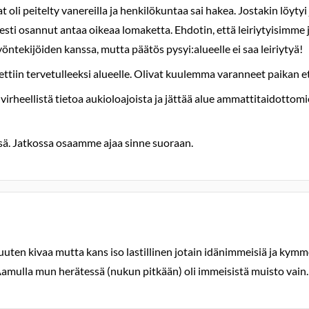
 oli peitelty vanereilla ja henkilökuntaa sai hakea. Jostakin löyty
meisesti osannut antaa oikeaa lomaketta. Ehdotin, että leiriytyis
öntekijöiden kanssa, mutta päätös pysyi:alueelle ei saa leiriytyä!
iin tervetulleeksi alueelle. Olivat kuulemma varanneet paikan e
 virheellistä tietoa aukioloajoista ja jättää alue ammattitaidotto
ssä. Jatkossa osaamme ajaa sinne suoraan.
uten kivaa mutta kans iso lastillinen jotain idänimmeisiä ja kymmen
amulla mun herätessä (nukun pitkään) oli immeisistä muisto vain.