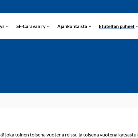
ys
SF-Caravan ry
Ajankohtaista
Etuteltan puheet
ä joka toinen toisena vuotena reissu ja toisena vuotena katsastu