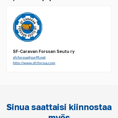
SF-Caravan Forssan Seutu ry
sfcforssa@surffi.net
http://www.sfcforssa.com
Sinua saattaisi kiinnostaa
myös