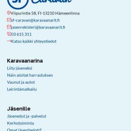
Viipurintie 58, FI-13210 Hämeenlinna
sf-caravan@karavaanarit.fi
jasenrekisteri@karavaanarit.fi
03 615 311
Katso kaikki yhteystiedot
Karavaanarina
Liity jäseneksi
Näin aloitat harrastuksen
Vaunut ja autot
Leirintämatkailu
Jäsenille
Jäsenedut ja -palvelut
Kerhotoiminta
Omat jäsentiedot