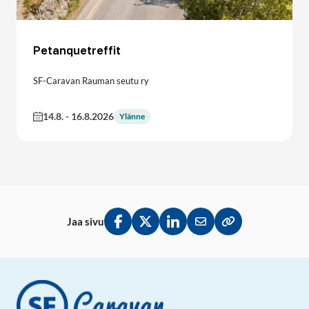
Petanquetreffit
SF-Caravan Rauman seutu ry
14.8.
-
16.8.2026
Ylänne
Jaa sivu
Jaa Facebookissa
Jaa Twitterissä
Jaa LinkedInissä
Jaa sähköpostitse
Kopioi linkki lei