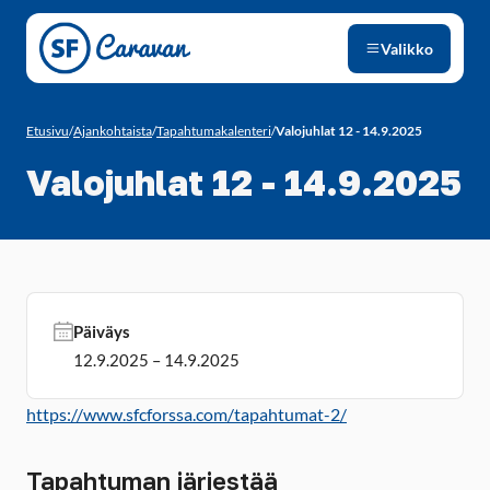
Siirry sivun sisältöön
Valikko
Etusivu
/
Ajankohtaista
/
Tapahtumakalenteri
/
Valojuhlat 12 - 14.9.2025
Valojuhlat 12 - 14.9.2025
Päiväys
12.9.2025 – 14.9.2025
https://www.sfcforssa.com/tapahtumat-2/
Tapahtuman järjestää