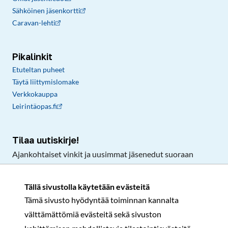
Sähköinen jäsenkortti
Caravan-lehti
Pikalinkit
Etuteltan puheet
Täytä liittymislomake
Verkkokauppa
Leirintäopas.fi
Tilaa uutiskirje!
Ajankohtaiset vinkit ja uusimmat jäsenedut suoraan
sähköpostiisi.
Tällä sivustolla käytetään evästeitä
Tämä sivusto hyödyntää toiminnan kannalta
Tilaa
välttämättömiä evästeitä sekä sivuston
Facebook
Instagram
LinkedIn
YouTube
TikTok