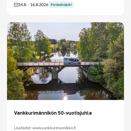
14.8.
-
16.8.2026
Peräseinäjoki
Vankkurimännikön 50-vuotisjuhla
Lisätiedot: www.vankkurimannikko.fi