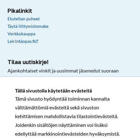
Pikalinkit
Etuteltan puheet
Täytä liittymislomake
Verkkokauppa
Leirintäopas.fi
Tilaa uutiskirje!
Ajankohtaiset vinkit ja uusimmat jäsenedut suoraan
sähköpostiisi.
Tällä sivustolla käytetään evästeitä
Tämä sivusto hyödyntää toiminnan kannalta
Tilaa
välttämättömiä evästeitä sekä sivuston
Facebook
Instagram
LinkedIn
YouTube
TikTok
kehittämisen mahdollistavia tilastointievästeitä.
Joidenkin sisältöjen näyttäminen voi lisäksi
edellyttää markkinointievästeiden hyväksymistä.
Rekisteri- ja tietosuojaseloste
Sopimusehdot