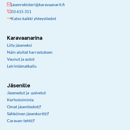
jasenrekisteri@karavaanarit.fi
03 615 311
Katso kaikki yhteystiedot
Karavaanarina
Liity jäseneksi
Näin aloitat harrastuksen
Vaunut ja autot
Leirintämatkailu
Jäsenille
Jäsenedut ja -palvelut
Kerhotoiminta
Omat jäsentiedot
Sähköinen jäsenkortti
Caravan-lehti