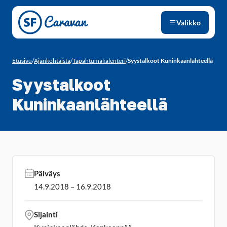
Siirry sivun sisältöön
Valikko
Etusivu
/
Ajankohtaista
/
Tapahtumakalenteri
/
Syystalkoot Kuninkaanlähteellä
Syystalkoot
Kuninkaanlähteellä
Päiväys
14.9.2018 – 16.9.2018
Sijainti