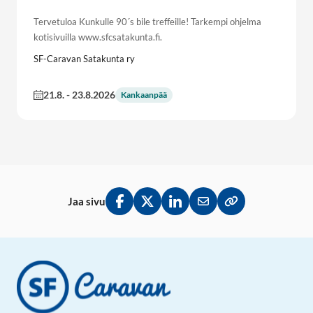
Tervetuloa Kunkulle 90´s bile treffeille! Tarkempi ohjelma
kotisivuilla www.sfcsatakunta.fi.
SF-Caravan Satakunta ry
21.8.
-
23.8.2026
Kankaanpää
Jaa sivu
Jaa Facebookissa
Jaa Twitterissä
Jaa LinkedInissä
Jaa sähköpostitse
Kopioi linkki lei