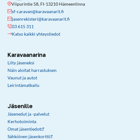
Viipurintie 58, FI-13210 Hämeenlinna
sf-caravan@karavaanarit.fi
jasenrekisteri@karavaanarit.fi
03 615 311
Katso kaikki yhteystiedot
Karavaanarina
Liity jäseneksi
Näin aloitat harrastuksen
Vaunut ja autot
Leirintämatkailu
Jäsenille
Jäsenedut ja -palvelut
Kerhotoiminta
Omat jäsentiedot
Sähköinen jäsenkortti