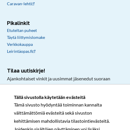
Caravan-lehti
Pikalinkit
Etuteltan puheet
Täytä liittymislomake
Verkkokauppa
Leirintäopas.fi
Tilaa uutiskirje!
Ajankohtaiset vinkit ja uusimmat jäsenedut suoraan
sähköpostiisi.
Tällä sivustolla käytetään evästeitä
Tämä sivusto hyödyntää toiminnan kannalta
Tilaa
välttämättömiä evästeitä sekä sivuston
Facebook
Instagram
LinkedIn
YouTube
TikTok
kehittämisen mahdollistavia tilastointievästeitä.
Joidenkin sisältöjen näyttäminen voi lisäksi