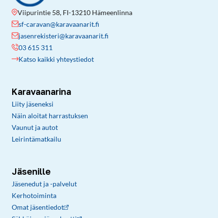
Viipurintie 58, FI-13210 Hämeenlinna
sf-caravan@karavaanarit.fi
jasenrekisteri@karavaanarit.fi
03 615 311
Katso kaikki yhteystiedot
Karavaanarina
Liity jäseneksi
Näin aloitat harrastuksen
Vaunut ja autot
Leirintämatkailu
Jäsenille
Jäsenedut ja -palvelut
Kerhotoiminta
Omat jäsentiedot