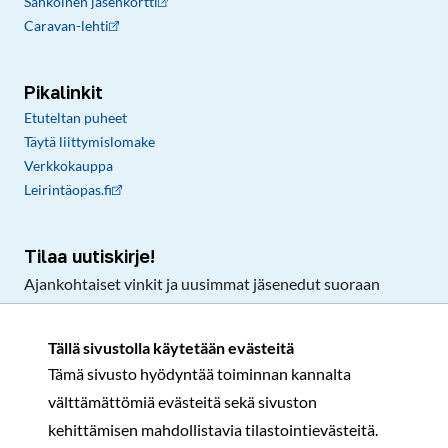
Sähköinen jäsenkortti
Caravan-lehti
Pikalinkit
Etuteltan puheet
Täytä liittymislomake
Verkkokauppa
Leirintäopas.fi
Tilaa uutiskirje!
Ajankohtaiset vinkit ja uusimmat jäsenedut suoraan
sähköpostiisi.
Tällä sivustolla käytetään evästeitä
Tämä sivusto hyödyntää toiminnan kannalta
Tilaa
välttämättömiä evästeitä sekä sivuston
Facebook
Instagram
LinkedIn
YouTube
TikTok
kehittämisen mahdollistavia tilastointievästeitä.