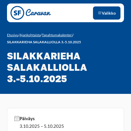
Siirry sivun sisältöön
Valikko
Etusivu
/
Ajankohtaista
/
Tapahtumakalenteri
/
SILAKKARIEHA SALAKALLIOLLA 3.-5.10.2025
SILAKKARIEHA
SALAKALLIOLLA
3.-5.10.2025
Päiväys
3.10.2025 – 5.10.2025