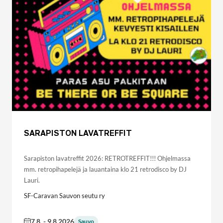
SARAPISTON LAVATREFFIT
Sarapiston lavatreffit 2026: RETROTREFFIT!!! Ohjelmassa
mm. retropihapelejä ja lauantaina klo 21 retrodisco by DJ
Lauri.
SF-Caravan Sauvon seutu ry
7.8.
-
9.8.2026
Sauvo