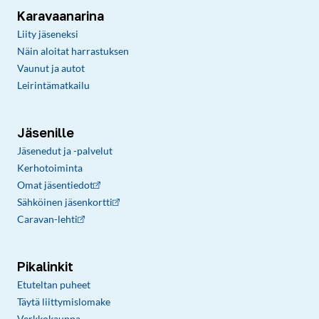
Karavaanarina
Liity jäseneksi
Näin aloitat harrastuksen
Vaunut ja autot
Leirintämatkailu
Jäsenille
Jäsenedut ja -palvelut
Kerhotoiminta
Omat jäsentiedot
Sähköinen jäsenkortti
Caravan-lehti
Pikalinkit
Etuteltan puheet
Täytä liittymislomake
Verkkokauppa