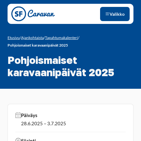
Siirry sivun sisältöön
Valikko
Etusivu
/
Ajankohtaista
/
Tapahtumakalenteri
/
Pohjoismaiset karavaanipäivät 2025
Pohjoismaiset
karavaanipäivät 2025
Päiväys
28.6.2025 – 3.7.2025
Sijainti