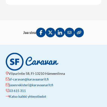
Jaa sivu
Jaa Facebookissa
Jaa Twitterissä
Jaa LinkedInissä
Jaa sähköpostitse
Kopioi linkki lei
Viipurintie 58, FI-13210 Hämeenlinna
sf-caravan@karavaanarit.fi
jasenrekisteri@karavaanarit.fi
03 615 311
Katso kaikki yhteystiedot