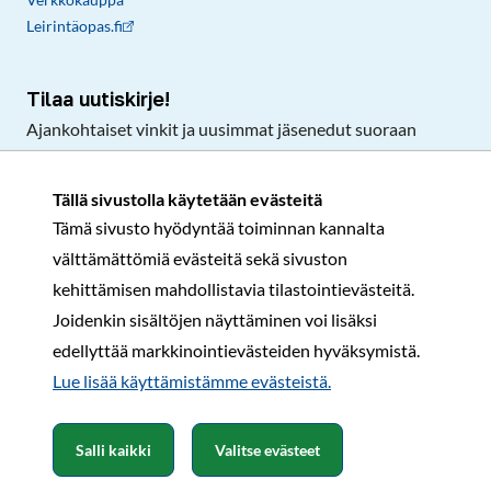
Leirintäopas.fi
Tilaa uutiskirje!
Ajankohtaiset vinkit ja uusimmat jäsenedut suoraan
sähköpostiisi.
Tällä sivustolla käytetään evästeitä
Tämä sivusto hyödyntää toiminnan kannalta
Tilaa
välttämättömiä evästeitä sekä sivuston
Facebook
Instagram
LinkedIn
YouTube
TikTok
kehittämisen mahdollistavia tilastointievästeitä.
Joidenkin sisältöjen näyttäminen voi lisäksi
edellyttää markkinointievästeiden hyväksymistä.
Rekisteri- ja tietosuojaseloste
Sopimusehdot
Lue lisää käyttämistämme evästeistä.​​​​​​
© Karavaanarit 2026
Salli kaikki
Valitse evästeet