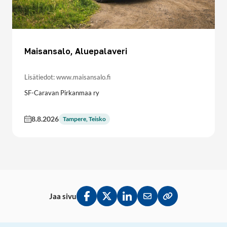
Maisansalo, Aluepalaveri
Lisätiedot: www.maisansalo.fi
SF-Caravan Pirkanmaa ry
8.8.2026
Tampere, Teisko
Jaa sivu
Jaa Facebookissa
Jaa Twitterissä
Jaa LinkedInissä
Jaa sähköpostitse
Kopioi linkki lei