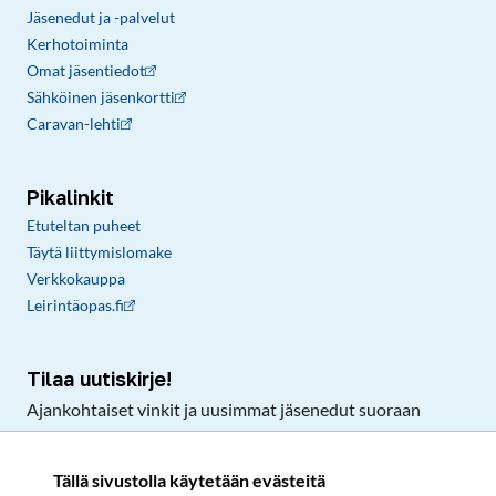
Jäsenedut ja -palvelut
Kerhotoiminta
Omat jäsentiedot
Sähköinen jäsenkortti
Caravan-lehti
Pikalinkit
Etuteltan puheet
Täytä liittymislomake
Verkkokauppa
Leirintäopas.fi
Tilaa uutiskirje!
Ajankohtaiset vinkit ja uusimmat jäsenedut suoraan
sähköpostiisi.
Tällä sivustolla käytetään evästeitä