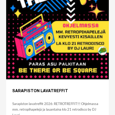
SARAPISTON LAVATREFFIT
Sarapiston lavatreffit 2026: RETROTREFFIT!!! Ohjelmassa
mm. retropihapelejä ja lauantaina klo 21 retrodisco by DJ
Lauri.