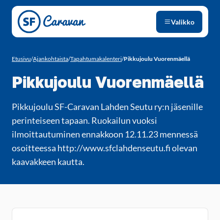
Siirry sivun sisältöön
Valikko
Etusivu
/
Ajankohtaista
/
Tapahtumakalenteri
/
Pikkujoulu Vuorenmäellä
Pikkujoulu Vuorenmäellä
Pikkujoulu SF-Caravan Lahden Seutu ry:n jäsenille
perinteiseen tapaan. Ruokailun vuoksi
ilmoittautuminen ennakkoon 12.11.23 mennessä
osoitteessa http://www.sfclahdenseutu.fi olevan
kaavakkeen kautta.