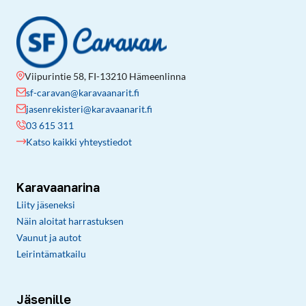
Viipurintie 58, FI-13210 Hämeenlinna
sf-caravan@karavaanarit.fi
jasenrekisteri@karavaanarit.fi
03 615 311
Katso kaikki yhteystiedot
Karavaanarina
Liity jäseneksi
Näin aloitat harrastuksen
Vaunut ja autot
Leirintämatkailu
Jäsenille