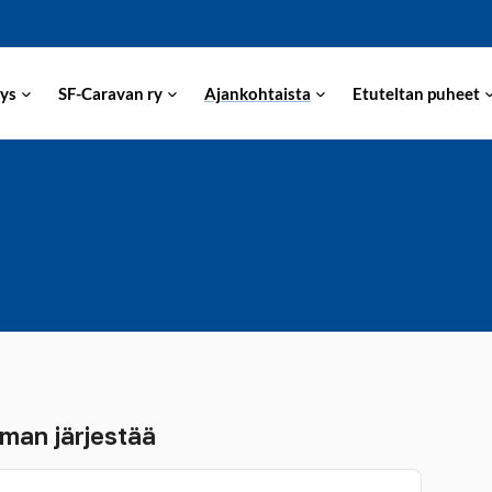
ys
SF-Caravan ry
Ajankohtaista
Etuteltan puheet
man järjestää