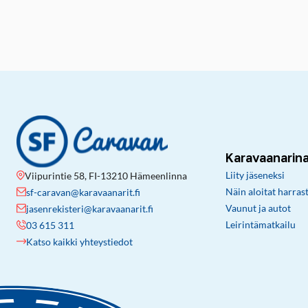
Karavaanarin
Liity jäseneksi
Viipurintie 58, FI-13210 Hämeenlinna
Näin aloitat harras
sf-caravan@karavaanarit.fi
Vaunut ja autot
jasenrekisteri@karavaanarit.fi
Leirintämatkailu
03 615 311
Katso kaikki yhteystiedot