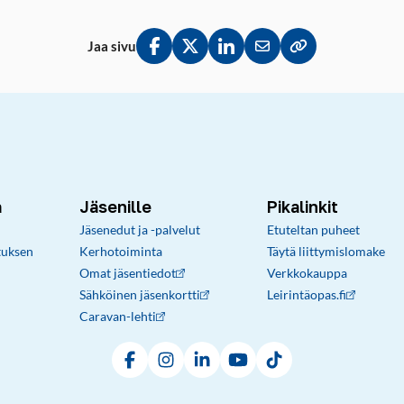
Jaa sivu
Jaa Facebookissa
Jaa Twitterissä
Jaa LinkedInissä
Jaa sähköpostitse
Kopioi linkki lei
a
Jäsenille
Pikalinkit
Jäsenedut ja -palvelut
Etuteltan puheet
tuksen
Kerhotoiminta
Täytä liittymislomake
Omat jäsentiedot
Verkkokauppa
Sähköinen jäsenkortti
Leirintäopas.fi
Caravan-lehti
Facebook
Instagram
LinkedIn
YouTube
TikTok