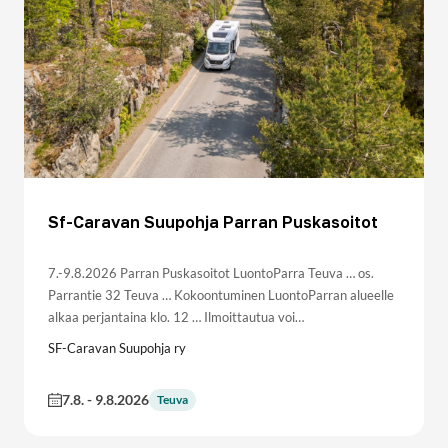
Sf-Caravan Suupohja Parran Puskasoitot
7.-9.8.2026 Parran Puskasoitot LuontoParra Teuva … os.
Parrantie 32 Teuva … Kokoontuminen LuontoParran alueelle
alkaa perjantaina klo. 12 … Ilmoittautua voi…
SF-Caravan Suupohja ry
7.8.
-
9.8.2026
Teuva