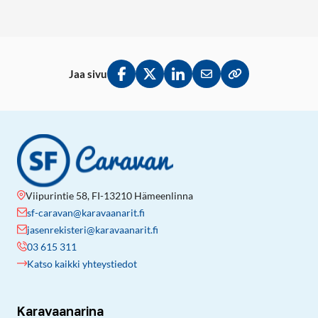
Jaa sivu
Jaa Facebookissa
Jaa Twitterissä
Jaa LinkedInissä
Jaa sähköpostitse
Kopioi linkki lei
Viipurintie 58, FI-13210 Hämeenlinna
sf-caravan@karavaanarit.fi
jasenrekisteri@karavaanarit.fi
03 615 311
Katso kaikki yhteystiedot
Karavaanarina