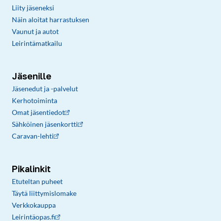
Liity jäseneksi
Näin aloitat harrastuksen
Vaunut ja autot
Leirintämatkailu
Jäsenille
Jäsenedut ja -palvelut
Kerhotoiminta
Omat jäsentiedot
Sähköinen jäsenkortti
Caravan-lehti
Pikalinkit
Etuteltan puheet
Täytä liittymislomake
Verkkokauppa
Leirintäopas.fi