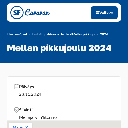
Siirry sivun sisältöön
Valikko
Etusivu
/
Ajankohtaista
/
Tapahtumakalenteri
/
Mellan pikkujoulu 2024
Mellan pikkujoulu 2024
Päiväys
23.11.2024
Sijainti
Mellajärvi, Ylitornio