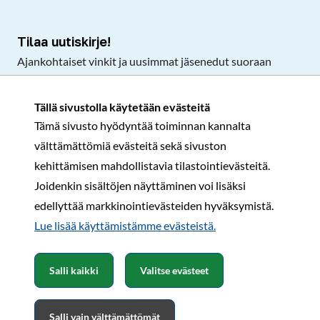
Tilaa uutiskirje!
Ajankohtaiset vinkit ja uusimmat jäsenedut suoraan
sähköpostiisi.
Tällä sivustolla käytetään evästeitä
Tämä sivusto hyödyntää toiminnan kannalta
Tilaa
välttämättömiä evästeitä sekä sivuston
Facebook
Instagram
LinkedIn
YouTube
TikTok
kehittämisen mahdollistavia tilastointievästeitä.
Joidenkin sisältöjen näyttäminen voi lisäksi
edellyttää markkinointievästeiden hyväksymistä.
Rekisteri- ja tietosuojaseloste
Sopimusehdot
Lue lisää käyttämistämme evästeistä.​​​​​​
© Karavaanarit 2026
Salli kaikki
Valitse evästeet
Salli vain välttämättömät