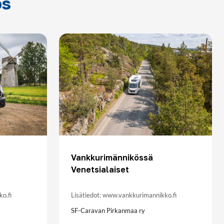
ös
Vankkurimännikössä
Venetsialaiset
o.fi
Lisätiedot: www.vankkurimannikko.fi
SF-Caravan Pirkanmaa ry