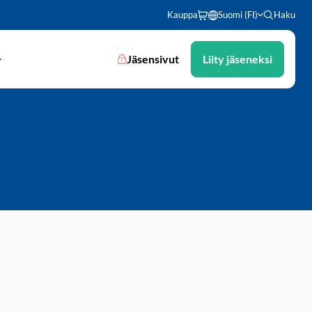
Kauppa
Suomi (FI)
Haku
Jäsensivut
Liity jäseneksi