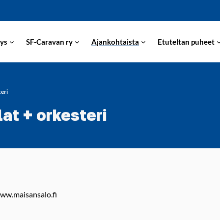
ys
SF-Caravan ry
Ajankohtaista
Etuteltan puheet
eri
at + orkesteri
www.maisansalo.fi