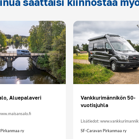
inua saattaisi kiinnostaa my
lo, Aluepalaveri
Vankkurimännikön 50-
vuotisjuhla
 www.maisansalo.fi
Lisätiedot: www.vankkurimannikk
 Pirkanmaa ry
SF-Caravan Pirkanmaa ry