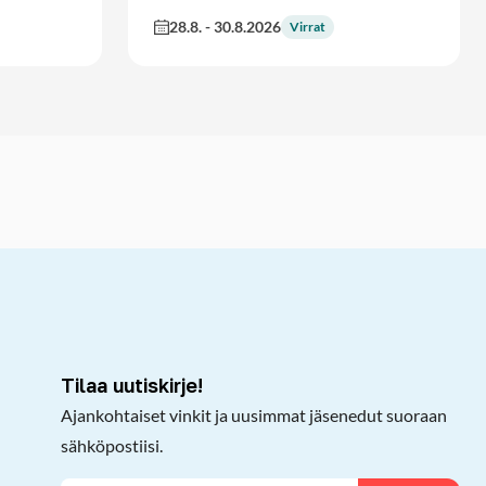
28.8.
-
30.8.2026
Virrat
kepöydälle
Tilaa uutiskirje!
Ajankohtaiset vinkit ja uusimmat jäsenedut suoraan
sähköpostiisi.