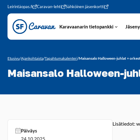
Siirry sivun sisältöön
Leirintäopas.fi
Caravan-lehti
Sähköinen jäsenkortti
Karavaanarin tietopankki
Jäseny
Etusivu
/
Ajankohtaista
/
Tapahtumakalenteri
/
Maisansalo Halloween-juhlat + orkest
Maisansalo Halloween-juhl
Lisätiedot: 
Päiväys
24.10.2025