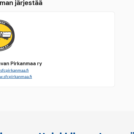
man järjestää
van Pirkanmaa ry
sfcpirkanmaa.fi
w.sfcpirkanmaa.fi