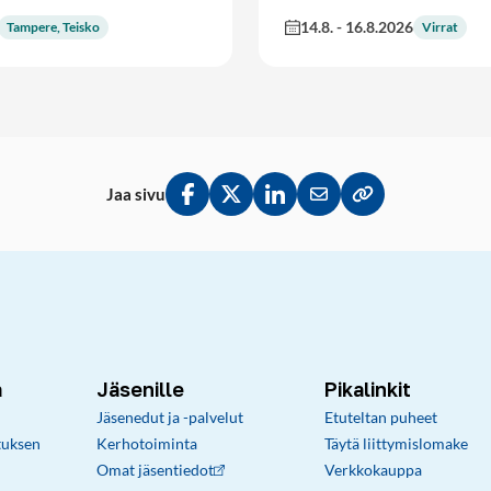
14.8.
-
16.8.2026
Tampere, Teisko
Virrat
Jaa sivu
Jaa Facebookissa
Jaa Twitterissä
Jaa LinkedInissä
Jaa sähköpostitse
Kopioi linkki lei
a
Jäsenille
Pikalinkit
Jäsenedut ja -palvelut
Etuteltan puheet
tuksen
Kerhotoiminta
Täytä liittymislomake
Omat jäsentiedot
Verkkokauppa