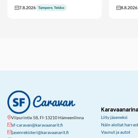
7.8.2026
8.8.2026
Tampere, Teisko
Karavaanarin
Liity jäseneksi
Viipurintie 58, FI-13210 Hämeenlinna
Näin aloitat harras
sf-caravan@karavaanarit.fi
Vaunut ja autot
jasenrekisteri@karavaanarit.fi