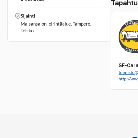
Tapahtu
Sijainti
Maisansalon leirintäalue, Tampere,
Teisko
SF-Cara
toimisto@
http://ww