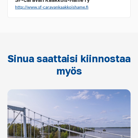
SF-Caravan Kaakkois-Häme ry
http://www.sf-caravankaakkoishame.fi
Sinua saattaisi kiinnostaa
myös