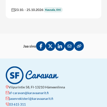
23.10.
-
25.10.2026
Kausala, Iitti
Jaa sivu
Jaa Facebookissa
Jaa Twitterissä
Jaa LinkedInissä
Jaa sähköpostitse
Kopioi linkki lei
Viipurintie 58, FI-13210 Hämeenlinna
sf-caravan@karavaanarit.fi
jasenrekisteri@karavaanarit.fi
03 615 311