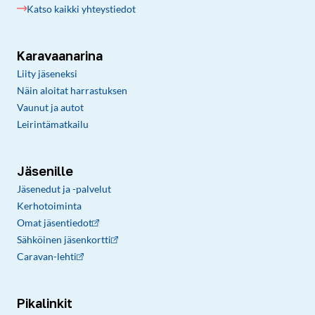
Katso kaikki yhteystiedot
Karavaanarina
Liity jäseneksi
Näin aloitat harrastuksen
Vaunut ja autot
Leirintämatkailu
Jäsenille
Jäsenedut ja -palvelut
Kerhotoiminta
Omat jäsentiedot
Sähköinen jäsenkortti
Caravan-lehti
Pikalinkit