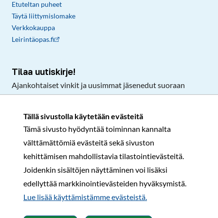
Etuteltan puheet
Täytä liittymislomake
Verkkokauppa
Leirintäopas.fi
Tilaa uutiskirje!
Ajankohtaiset vinkit ja uusimmat jäsenedut suoraan
sähköpostiisi.
Tällä sivustolla käytetään evästeitä
Tämä sivusto hyödyntää toiminnan kannalta
Tilaa
välttämättömiä evästeitä sekä sivuston
Facebook
Instagram
LinkedIn
YouTube
TikTok
kehittämisen mahdollistavia tilastointievästeitä.
Joidenkin sisältöjen näyttäminen voi lisäksi
edellyttää markkinointievästeiden hyväksymistä.
Rekisteri- ja tietosuojaseloste
Sopimusehdot
Lue lisää käyttämistämme evästeistä.​​​​​​
© Karavaanarit 2026