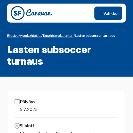
Siirry sivun sisältöön
Valikko
Etusivu
/
Ajankohtaista
/
Tapahtumakalenteri
/
Lasten subsoccer turnaus
Lasten subsoccer
turnaus
Päiväys
5.7.2025
Sijainti