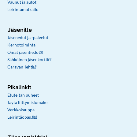
Vaunut ja autot
Leirintämatkailu
Jäsenille
Jäsenedut ja -palvelut
Kerhotoiminta
Omat jäsentiedot
Sähköinen jäsenkortti
Caravan-lehti
Pikalinkit
Etuteltan puheet
Täytä liittymislomake
Verkkokauppa
Leirintäopas.fi