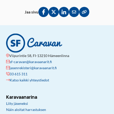
Jaa sivu
Jaa Facebookissa
Jaa Twitterissä
Jaa LinkedInissä
Jaa sähköpostitse
Kopioi linkki lei
Viipurintie 58, FI-13210 Hämeenlinna
sf-caravan@karavaanarit.fi
jasenrekisteri@karavaanarit.fi
03 615 311
Katso kaikki yhteystiedot
Karavaanarina
Liity jäseneksi
Näin aloitat harrastuksen