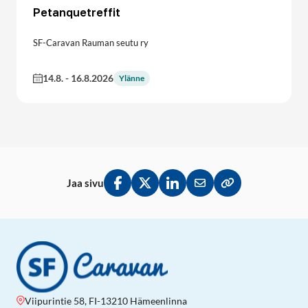
Petanquetreffit
SF-Caravan Rauman seutu ry
14.8.
-
16.8.2026
Ylänne
Jaa sivu
Jaa Facebookissa
Jaa Twitterissä
Jaa LinkedInissä
Jaa sähköpostitse
Kopioi linkki lei
Viipurintie 58, FI-13210 Hämeenlinna