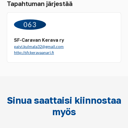
Tapahtuman järjestää
063
SF-Caravan Kerava ry
paivi.kulmala32@gmail.com
http://sfckeravaanari.fi
Sinua saattaisi kiinnostaa
myös