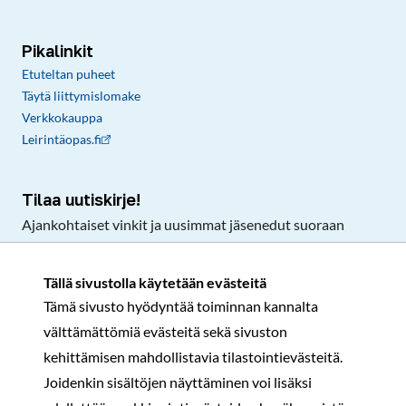
Pikalinkit
Etuteltan puheet
Täytä liittymislomake
Verkkokauppa
Leirintäopas.fi
Tilaa uutiskirje!
Ajankohtaiset vinkit ja uusimmat jäsenedut suoraan
sähköpostiisi.
Tällä sivustolla käytetään evästeitä
Tämä sivusto hyödyntää toiminnan kannalta
Tilaa
välttämättömiä evästeitä sekä sivuston
Facebook
Instagram
LinkedIn
YouTube
TikTok
kehittämisen mahdollistavia tilastointievästeitä.
Joidenkin sisältöjen näyttäminen voi lisäksi