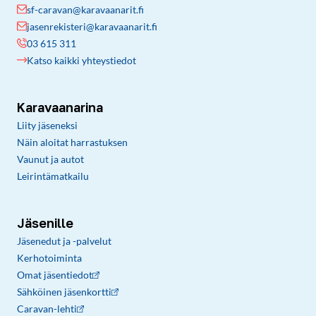
sf-caravan@karavaanarit.fi
jasenrekisteri@karavaanarit.fi
03 615 311
Katso kaikki yhteystiedot
Karavaanarina
Liity jäseneksi
Näin aloitat harrastuksen
Vaunut ja autot
Leirintämatkailu
Jäsenille
Jäsenedut ja -palvelut
Kerhotoiminta
Omat jäsentiedot
Sähköinen jäsenkortti
Caravan-lehti