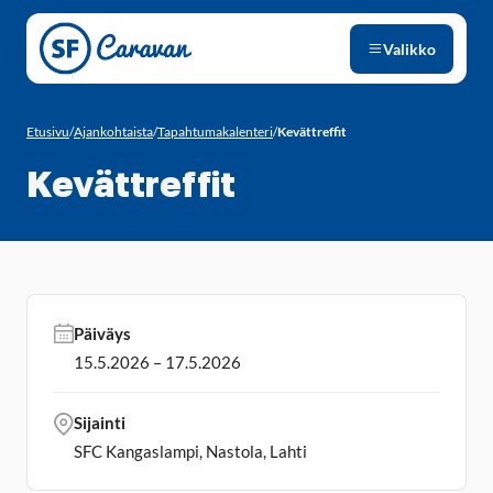
Siirry sivun sisältöön
Valikko
Etusivu
/
Ajankohtaista
/
Tapahtumakalenteri
/
Kevättreffit
Kevättreffit
Päiväys
15.5.2026 – 17.5.2026
Sijainti
SFC Kangaslampi, Nastola, Lahti