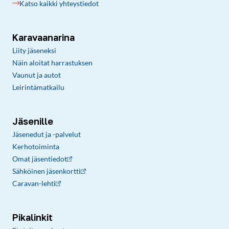
Katso kaikki yhteystiedot
Karavaanarina
Liity jäseneksi
Näin aloitat harrastuksen
Vaunut ja autot
Leirintämatkailu
Jäsenille
Jäsenedut ja -palvelut
Kerhotoiminta
Omat jäsentiedot
Sähköinen jäsenkortti
Caravan-lehti
Pikalinkit