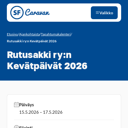
Siirry sivun sisältöön
Valikko
Etusivu
/
Ajankohtaista
/
Tapahtumakalenteri
/
Rutusakki ry:n Kevätpäivät 2026
Rutusakki ry:n
Kevätpäivät 2026
Päiväys
15.5.2026 – 17.5.2026
Sijainti