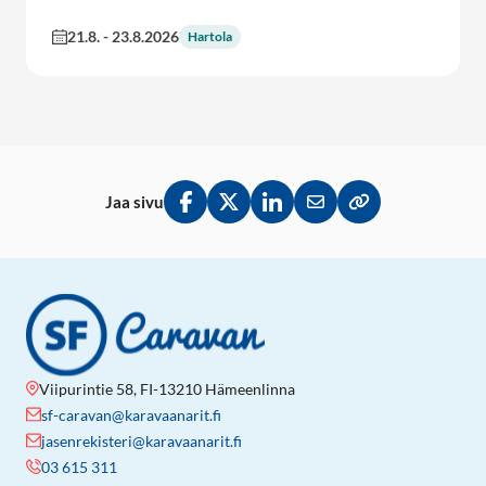
21.8.
-
23.8.2026
Hartola
Jaa sivu
Jaa Facebookissa
Jaa Twitterissä
Jaa LinkedInissä
Jaa sähköpostitse
Kopioi linkki lei
Viipurintie 58, FI-13210 Hämeenlinna
sf-caravan@karavaanarit.fi
jasenrekisteri@karavaanarit.fi
03 615 311