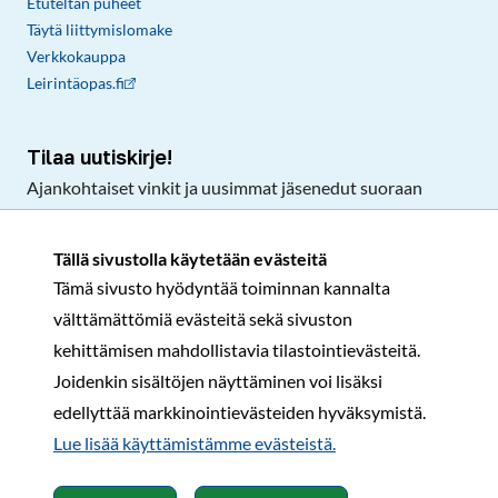
Etuteltan puheet
Täytä liittymislomake
Verkkokauppa
Leirintäopas.fi
Tilaa uutiskirje!
Ajankohtaiset vinkit ja uusimmat jäsenedut suoraan
sähköpostiisi.
Tällä sivustolla käytetään evästeitä
Tämä sivusto hyödyntää toiminnan kannalta
Tilaa
välttämättömiä evästeitä sekä sivuston
Facebook
Instagram
LinkedIn
YouTube
TikTok
kehittämisen mahdollistavia tilastointievästeitä.
Joidenkin sisältöjen näyttäminen voi lisäksi
edellyttää markkinointievästeiden hyväksymistä.
Rekisteri- ja tietosuojaseloste
Sopimusehdot
Lue lisää käyttämistämme evästeistä.​​​​​​
© Karavaanarit 2026