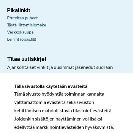
Pikalinkit
Etuteltan puheet
Täytä liittymislomake
Verkkokauppa
Leirintäopas.fi
Tilaa uutiskirje!
Ajankohtaiset vinkit ja uusimmat jäsenedut suoraan
sähköpostiisi.
Tällä sivustolla käytetään evästeitä
Tämä sivusto hyödyntää toiminnan kannalta
Tilaa
välttämättömiä evästeitä sekä sivuston
Facebook
Instagram
LinkedIn
YouTube
TikTok
kehittämisen mahdollistavia tilastointievästeitä.
Joidenkin sisältöjen näyttäminen voi lisäksi
edellyttää markkinointievästeiden hyväksymistä.
Rekisteri- ja tietosuojaseloste
Sopimusehdot