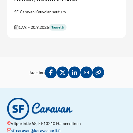
SF-Caravan Kouvolan seutu ry
17.9.
-
20.9.2026
Taavetti
Jaa sivu
Jaa Facebookissa
Jaa Twitterissä
Jaa LinkedInissä
Jaa sähköpostitse
Kopioi linkki lei
Viipurintie 58, FI-13210 Hämeenlinna
sf-caravan@karavaanarit.fi