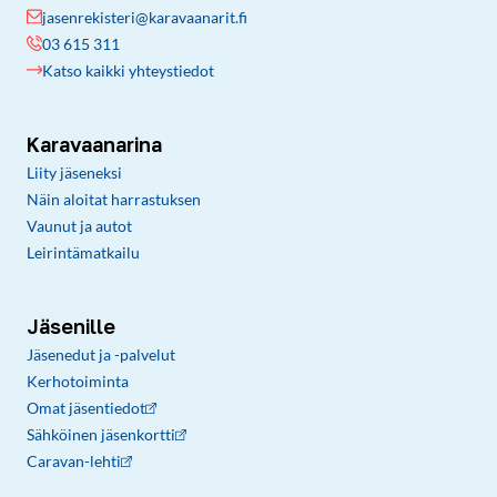
jasenrekisteri@karavaanarit.fi
03 615 311
Katso kaikki yhteystiedot
Karavaanarina
Liity jäseneksi
Näin aloitat harrastuksen
Vaunut ja autot
Leirintämatkailu
Jäsenille
Jäsenedut ja -palvelut
Kerhotoiminta
Omat jäsentiedot
Sähköinen jäsenkortti
Caravan-lehti