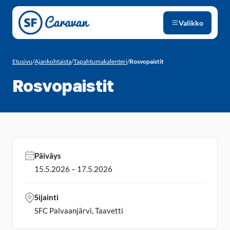
Siirry sivun sisältöön
Valikko
Etusivu
/
Ajankohtaista
/
Tapahtumakalenteri
/
Rosvopaistit
Rosvopaistit
Päiväys
15.5.2026 – 17.5.2026
Sijainti
SFC Palvaanjärvi, Taavetti