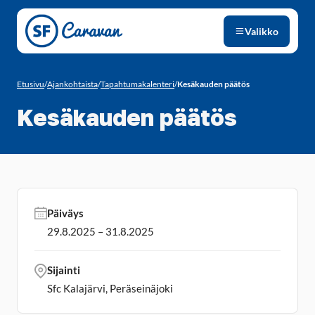
Siirry sivun sisältöön
Valikko
Etusivu
/
Ajankohtaista
/
Tapahtumakalenteri
/
Kesäkauden päätös
Kesäkauden päätös
Päiväys
29.8.2025 – 31.8.2025
Sijainti
Sfc Kalajärvi, Peräseinäjoki