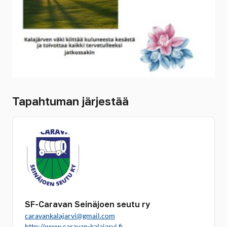
Tapahtuman järjestää
SF-Caravan Seinäjoen seutu ry
caravankalajarvi@gmail.com
http://www.caravan-kalajarvi.fi