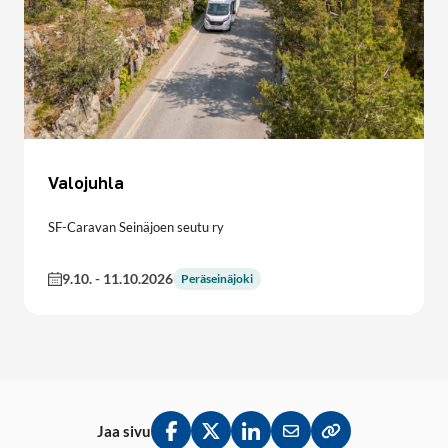
Valojuhla
SF-Caravan Seinäjoen seutu ry
9.10.
-
11.10.2026
Peräseinäjoki
Jaa sivu
Jaa Facebookissa
Jaa Twitterissä
Jaa LinkedInissä
Jaa sähköpostitse
Kopioi linkki lei