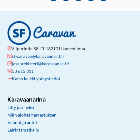
Viipurintie 58, FI-13210 Hämeenlinna
sf-caravan@karavaanarit.fi
jasenrekisteri@karavaanarit.fi
03 615 311
Katso kaikki yhteystiedot
Karavaanarina
Liity jäseneksi
Näin aloitat harrastuksen
Vaunut ja autot
Leirintämatkailu