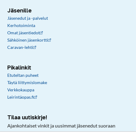
Jäsenille
Jäsenedut ja -palvelut
Kerhotoiminta
Omat jäsentiedot
Sähköinen jäsenkortti
Caravan-lehti
Pikalinkit
Etuteltan puheet
Täytä liittymislomake
Verkkokauppa
Leirintäopas.fi
Tilaa uutiskirje!
Ajankohtaiset vinkit ja uusimmat jäsenedut suoraan
sähköpostiisi.