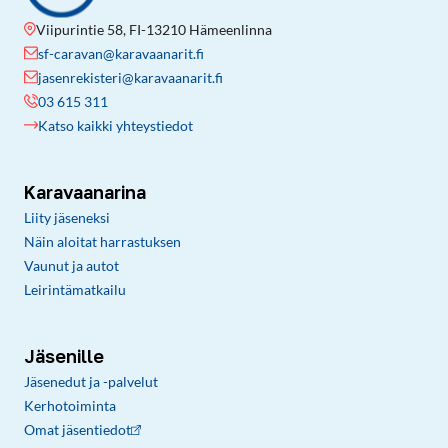
Viipurintie 58, FI-13210 Hämeenlinna
sf-caravan@karavaanarit.fi
jasenrekisteri@karavaanarit.fi
03 615 311
Katso kaikki yhteystiedot
Karavaanarina
Liity jäseneksi
Näin aloitat harrastuksen
Vaunut ja autot
Leirintämatkailu
Jäsenille
Jäsenedut ja -palvelut
Kerhotoiminta
Omat jäsentiedot