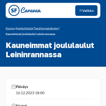
Siirry sivun sisältöön
Valikko
Etusivu
/
Ajankohtaista
/
Tapahtumakalenteri
/
Kauneimmat joululaulut Leininrannassa
Kauneimmat joululaulut
Leininrannassa
Päiväys
16.12.2023 18:00
Sijainti