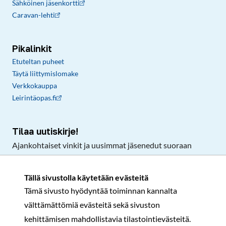
Sähköinen jäsenkortti
Caravan-lehti
Pikalinkit
Etuteltan puheet
Täytä liittymislomake
Verkkokauppa
Leirintäopas.fi
Tilaa uutiskirje!
Ajankohtaiset vinkit ja uusimmat jäsenedut suoraan
sähköpostiisi.
Tällä sivustolla käytetään evästeitä
Tämä sivusto hyödyntää toiminnan kannalta
Tilaa
välttämättömiä evästeitä sekä sivuston
Facebook
Instagram
LinkedIn
YouTube
TikTok
kehittämisen mahdollistavia tilastointievästeitä.