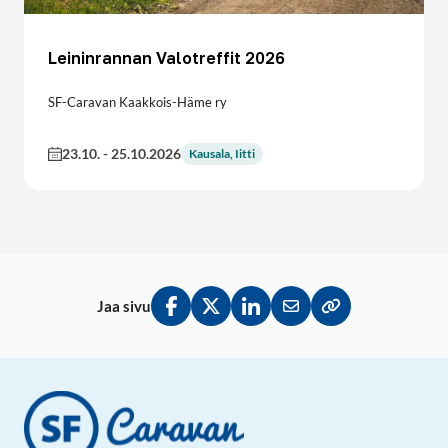
Leininrannan Valotreffit 2026
SF-Caravan Kaakkois-Häme ry
23.10.
-
25.10.2026
Kausala, Iitti
Jaa sivu
Jaa Facebookissa
Jaa Twitterissä
Jaa LinkedInissä
Jaa sähköpostitse
Kopioi linkki lei