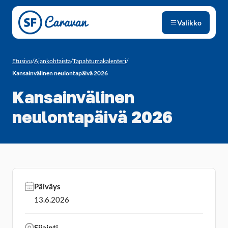
Siirry sivun sisältöön
Valikko
Etusivu
/
Ajankohtaista
/
Tapahtumakalenteri
/
Kansainvälinen neulontapäivä 2026
Kansainvälinen
neulontapäivä 2026
Päiväys
13.6.2026
Sijainti