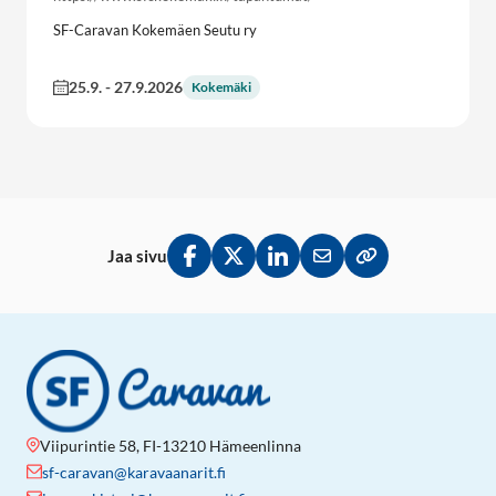
SF-Caravan Kokemäen Seutu ry
25.9.
-
27.9.2026
Kokemäki
Jaa sivu
Jaa Facebookissa
Jaa Twitterissä
Jaa LinkedInissä
Jaa sähköpostitse
Kopioi linkki lei
Viipurintie 58, FI-13210 Hämeenlinna
sf-caravan@karavaanarit.fi