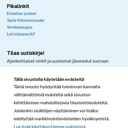
Pikalinkit
Etuteltan puheet
Täytä liittymislomake
Verkkokauppa
Leirintäopas.fi
Tilaa uutiskirje!
Ajankohtaiset vinkit ja uusimmat jäsenedut suoraan
sähköpostiisi.
Tällä sivustolla käytetään evästeitä
Tämä sivusto hyödyntää toiminnan kannalta
Tilaa
välttämättömiä evästeitä sekä sivuston
Facebook
Instagram
LinkedIn
YouTube
TikTok
kehittämisen mahdollistavia tilastointievästeitä.
Joidenkin sisältöjen näyttäminen voi lisäksi
edellyttää markkinointievästeiden hyväksymistä.
Rekisteri- ja tietosuojaseloste
Sopimusehdot
Lue lisää käyttämistämme evästeistä.​​​​​​