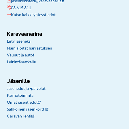
jasenrekisteri@karavaanarit.fi
03 615 311
Katso kaikki yhteystiedot
Karavaanarina
Liity jäseneksi
Näin aloitat harrastuksen
Vaunut ja autot
Leirintämatkailu
Jäsenille
Jäsenedut ja -palvelut
Kerhotoiminta
Omat jäsentiedot
Sähköinen jäsenkortti
Caravan-lehti