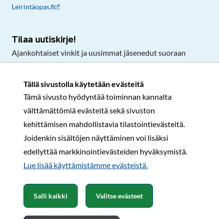
Leirintäopas.fi
Tilaa uutiskirje!
Ajankohtaiset vinkit ja uusimmat jäsenedut suoraan
sähköpostiisi.
Tällä sivustolla käytetään evästeitä
Tämä sivusto hyödyntää toiminnan kannalta
Tilaa
välttämättömiä evästeitä sekä sivuston
Facebook
Instagram
LinkedIn
YouTube
TikTok
kehittämisen mahdollistavia tilastointievästeitä.
Joidenkin sisältöjen näyttäminen voi lisäksi
edellyttää markkinointievästeiden hyväksymistä.
Rekisteri- ja tietosuojaseloste
Sopimusehdot
Lue lisää käyttämistämme evästeistä.​​​​​​
© Karavaanarit 2026
Salli kaikki
Valitse evästeet