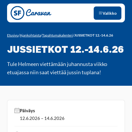
Siirry sivun sisältöön
Valikko
Etusivu
/
Ajankohtaista
/
Tapahtumakalenteri
/
JUSSIETKOT 12.-14.6.26
JUSSIETKOT 12.-14.6.26
Tule Helmeen viettämään juhannusta viikko
etuajassa niin saat viettää jussin tuplana!
Päiväys
12.6.2026 – 14.6.2026