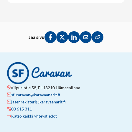
Jaa sivu
Jaa Facebookissa
Jaa Twitterissä
Jaa LinkedInissä
Jaa sähköpostitse
Kopioi linkki lei
Viipurintie 58, FI-13210 Hämeenlinna
sf-caravan@karavaanarit.fi
jasenrekisteri@karavaanarit.fi
03 615 311
Katso kaikki yhteystiedot