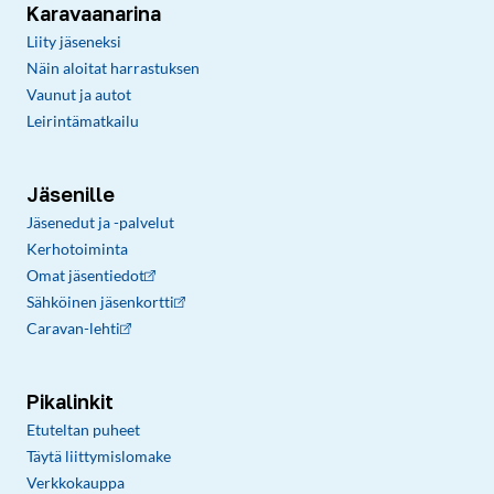
Karavaanarina
Liity jäseneksi
Näin aloitat harrastuksen
Vaunut ja autot
Leirintämatkailu
Jäsenille
Jäsenedut ja -palvelut
Kerhotoiminta
Omat jäsentiedot
Sähköinen jäsenkortti
Caravan-lehti
Pikalinkit
Etuteltan puheet
Täytä liittymislomake
Verkkokauppa