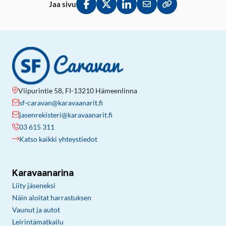
Jaa sivu
Jaa Facebookissa
Jaa Twitterissä
Jaa LinkedInissä
Jaa sähköpostitse
Kopioi linkki lei
Viipurintie 58, FI-13210 Hämeenlinna
sf-caravan@karavaanarit.fi
jasenrekisteri@karavaanarit.fi
03 615 311
Katso kaikki yhteystiedot
Karavaanarina
Liity jäseneksi
Näin aloitat harrastuksen
Vaunut ja autot
Leirintämatkailu