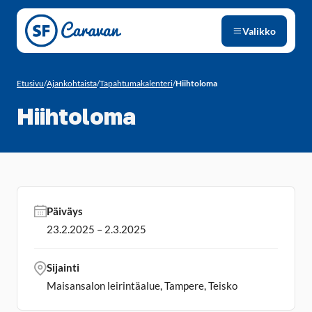
Siirry sivun sisältöön
Valikko
Etusivu
/
Ajankohtaista
/
Tapahtumakalenteri
/
Hiihtoloma
Hiihtoloma
Päiväys
23.2.2025 – 2.3.2025
Sijainti
Maisansalon leirintäalue, Tampere, Teisko