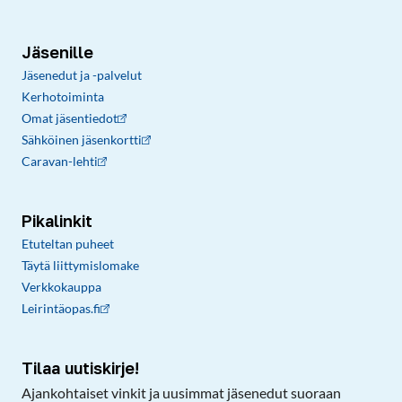
Jäsenille
Jäsenedut ja -palvelut
Kerhotoiminta
Omat jäsentiedot
Sähköinen jäsenkortti
Caravan-lehti
Pikalinkit
Etuteltan puheet
Täytä liittymislomake
Verkkokauppa
Leirintäopas.fi
Tilaa uutiskirje!
Ajankohtaiset vinkit ja uusimmat jäsenedut suoraan