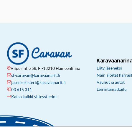
Karavaanarin
Liity jäseneksi
Viipurintie 58, FI-13210 Hämeenlinna
Näin aloitat harras
sf-caravan@karavaanarit.fi
Vaunut ja autot
jasenrekisteri@karavaanarit.fi
Leirintämatkailu
03 615 311
Katso kaikki yhteystiedot