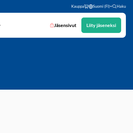
Kauppa
Suomi (FI)
Haku
Jäsensivut
Liity jäseneksi