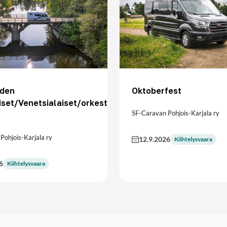
den
Oktoberfest
iset/Venetsialaiset/orkesteri
SF-Caravan Pohjois-Karjala ry
Pohjois-Karjala ry
12.9.2026
Kiihtelysvaara
6
Kiihtelysvaara