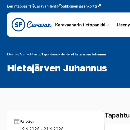
Siirry sivun sisältöön
Leirintäopas.fi
Caravan-lehti
Sähköinen jäsenkortti
Karavaanarin tietopankki
Jäseny
Etusivu
/
Ajankohtaista
/
Tapahtumakalenteri
/
Hietajärven Juhannus
Hietajärven Juhannus
Tapahtu
Päiväys
19.6.2026 – 21.6.2026