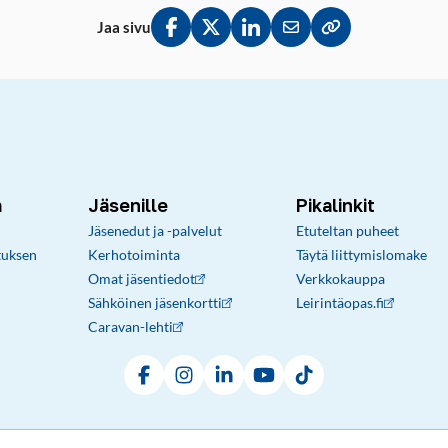
Jaa sivu
Jaa Facebookissa
Jaa Twitterissä
Jaa LinkedInissä
Jaa sähköpostitse
Kopioi linkki lei
a
Jäsenille
Pikalinkit
Jäsenedut ja -palvelut
Etuteltan puheet
tuksen
Kerhotoiminta
Täytä liittymislomake
Omat jäsentiedot
Verkkokauppa
Sähköinen jäsenkortti
Leirintäopas.fi
Caravan-lehti
Facebook
Instagram
LinkedIn
YouTube
TikTok
Rekisteri- ja tietosuojaseloste
Sopimusehdot