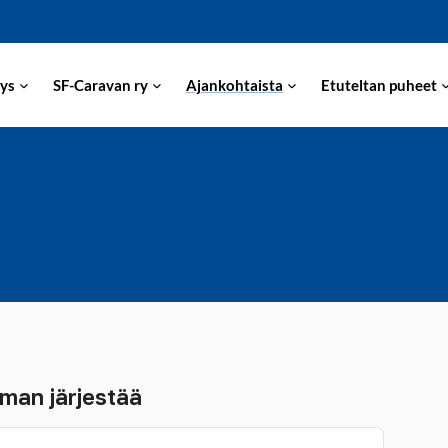
ys
SF-Caravan ry
Ajankohtaista
Etuteltan puheet
man järjestää