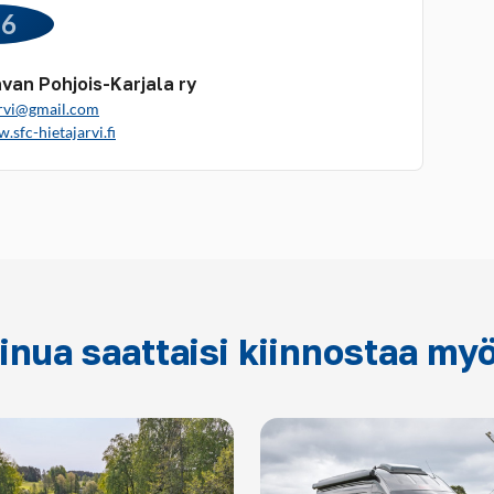
46
van Pohjois-Karjala ry
arvi@gmail.com
.sfc-hietajarvi.fi
inua saattaisi kiinnostaa my