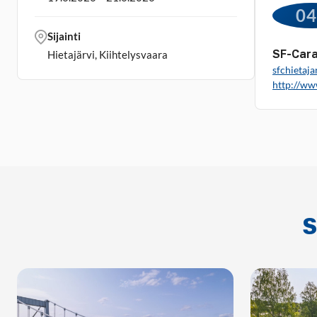
0
Sijainti
SF-Cara
Hietajärvi, Kiihtelysvaara
sfchietaj
http://www
S