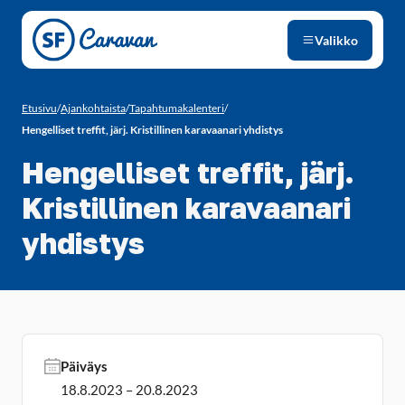
Siirry sivun sisältöön
Valikko
Etusivu
/
Ajankohtaista
/
Tapahtumakalenteri
/
Hengelliset treffit, järj. Kristillinen karavaanari yhdistys
Hengelliset treffit, järj.
Kristillinen karavaanari
yhdistys
Päiväys
18.8.2023 – 20.8.2023