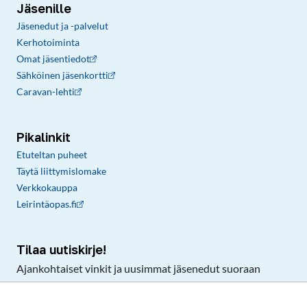
Jäsenille
Jäsenedut ja -palvelut
Kerhotoiminta
Omat jäsentiedot
Sähköinen jäsenkortti
Caravan-lehti
Pikalinkit
Etuteltan puheet
Täytä liittymislomake
Verkkokauppa
Leirintäopas.fi
Tilaa uutiskirje!
Ajankohtaiset vinkit ja uusimmat jäsenedut suoraan
sähköpostiisi.