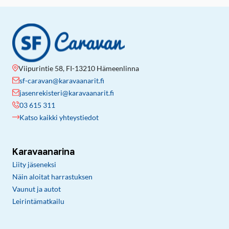
Viipurintie 58, FI-13210 Hämeenlinna
sf-caravan@karavaanarit.fi
jasenrekisteri@karavaanarit.fi
03 615 311
Katso kaikki yhteystiedot
Karavaanarina
Liity jäseneksi
Näin aloitat harrastuksen
Vaunut ja autot
Leirintämatkailu