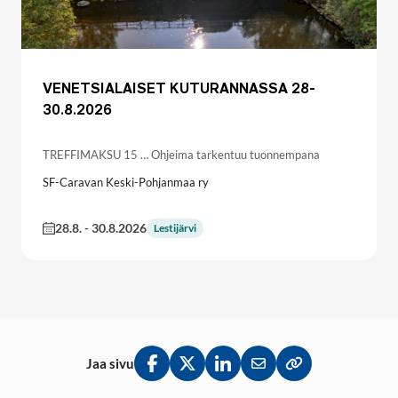
VENETSIALAISET KUTURANNASSA 28-
30.8.2026
TREFFIMAKSU 15 … Ohjeima tarkentuu tuonnempana
SF-Caravan Keski-Pohjanmaa ry
28.8.
-
30.8.2026
Lestijärvi
Jaa sivu
Jaa Facebookissa
Jaa Twitterissä
Jaa LinkedInissä
Jaa sähköpostitse
Kopioi linkki lei