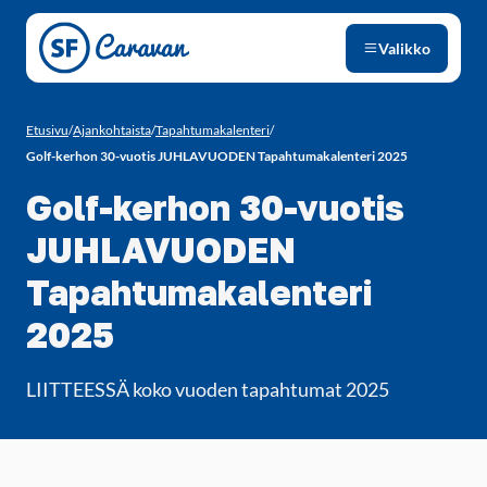
Siirry sivun sisältöön
Valikko
Etusivu
/
Ajankohtaista
/
Tapahtumakalenteri
/
Golf-kerhon 30-vuotis JUHLAVUODEN Tapahtumakalenteri 2025
Golf-kerhon 30-vuotis
JUHLAVUODEN
Tapahtumakalenteri
2025
LIITTEESSÄ koko vuoden tapahtumat 2025