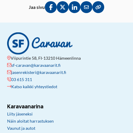
Jaa sivu
Jaa Facebookissa
Jaa Twitterissä
Jaa LinkedInissä
Jaa sähköpostitse
Kopioi linkki lei
Viipurintie 58, FI-13210 Hämeenlinna
sf-caravan@karavaanarit.fi
jasenrekisteri@karavaanarit.fi
03 615 311
Katso kaikki yhteystiedot
Karavaanarina
Liity jäseneksi
Näin aloitat harrastuksen
Vaunut ja autot