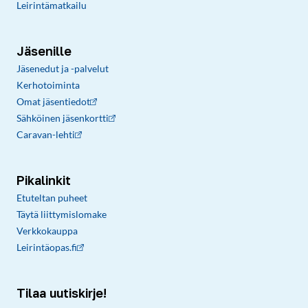
Leirintämatkailu
Jäsenille
Jäsenedut ja -palvelut
Kerhotoiminta
Omat jäsentiedot
Sähköinen jäsenkortti
Caravan-lehti
Pikalinkit
Etuteltan puheet
Täytä liittymislomake
Verkkokauppa
Leirintäopas.fi
Tilaa uutiskirje!