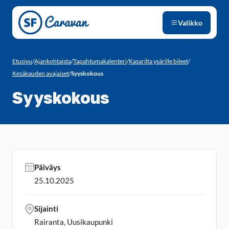
Siirry sivun sisältöön
Valikko
Etusivu
/
Ajankohtaista
/
Tapahtumakalenteri
/
Kasarilta ysärille bileet
/
Kesäkauden avajaiset
/
Syyskokous
Syyskokous
Päiväys
25.10.2025
Sijainti
Rairanta, Uusikaupunki