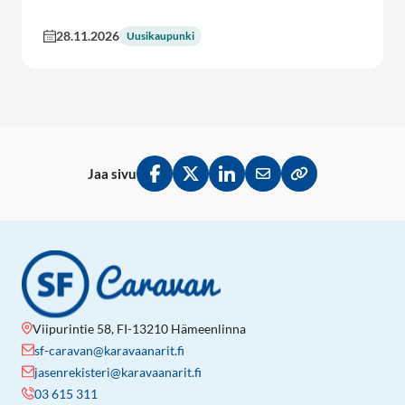
28.11.2026
Uusikaupunki
Jaa sivu
Jaa Facebookissa
Jaa Twitterissä
Jaa LinkedInissä
Jaa sähköpostitse
Kopioi linkki lei
Viipurintie 58, FI-13210 Hämeenlinna
sf-caravan@karavaanarit.fi
jasenrekisteri@karavaanarit.fi
03 615 311