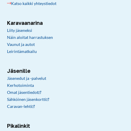
Katso kaikki yhteystiedot
Karavaanarina
Liity jäseneksi
Näin aloitat harrastuksen
Vaunut ja autot
Leirintämatkailu
Jäsenille
Jäsenedut ja -palvelut
Kerhotoiminta
Omat jäsentiedot
Sähköinen jäsenkortti
Caravan-lehti
Pikalinkit