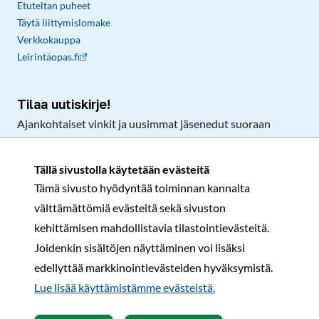
Etuteltan puheet
Täytä liittymislomake
Verkkokauppa
Leirintäopas.fi
Tilaa uutiskirje!
Ajankohtaiset vinkit ja uusimmat jäsenedut suoraan
sähköpostiisi.
Tällä sivustolla käytetään evästeitä
Tämä sivusto hyödyntää toiminnan kannalta
Tilaa
välttämättömiä evästeitä sekä sivuston
Facebook
Instagram
LinkedIn
YouTube
TikTok
kehittämisen mahdollistavia tilastointievästeitä.
Joidenkin sisältöjen näyttäminen voi lisäksi
edellyttää markkinointievästeiden hyväksymistä.
Rekisteri- ja tietosuojaseloste
Sopimusehdot
Lue lisää käyttämistämme evästeistä.​​​​​​
© Karavaanarit 2026