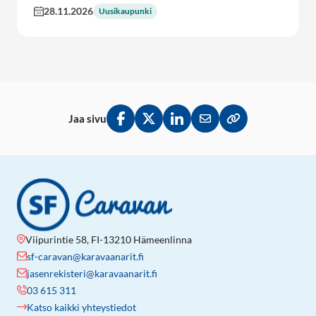
28.11.2026
Uusikaupunki
Jaa sivu
Jaa Facebookissa
Jaa Twitterissä
Jaa LinkedInissä
Jaa sähköpostitse
Kopioi linkki lei
Viipurintie 58, FI-13210 Hämeenlinna
sf-caravan@karavaanarit.fi
jasenrekisteri@karavaanarit.fi
03 615 311
Katso kaikki yhteystiedot