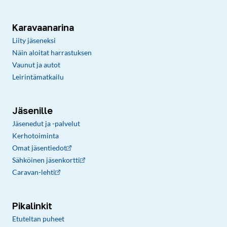
Karavaanarina
Liity jäseneksi
Näin aloitat harrastuksen
Vaunut ja autot
Leirintämatkailu
Jäsenille
Jäsenedut ja -palvelut
Kerhotoiminta
Omat jäsentiedot
Sähköinen jäsenkortti
Caravan-lehti
Pikalinkit
Etuteltan puheet