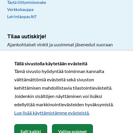
Täytä liittymislomake
Verkkokauppa
Leirintäopas.fi
Tilaa uutiskirje!
Ajankohtaiset vinkit ja uusimmat jäsenedut suoraan
sähköpostiisi.
Tällä sivustolla käytetään evästeitä
Tämä sivusto hyödyntää toiminnan kannalta
Tilaa
välttämättömiä evästeitä sekä sivuston
Facebook
Instagram
LinkedIn
YouTube
TikTok
kehittämisen mahdollistavia tilastointievästeitä.
Joidenkin sisältöjen näyttäminen voi lisäksi
edellyttää markkinointievästeiden hyväksymistä.
Rekisteri- ja tietosuojaseloste
Sopimusehdot
Lue lisää käyttämistämme evästeistä.​​​​​​
© Karavaanarit 2026
Salli kaikki
Valitse evästeet