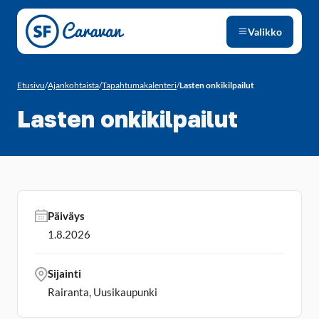
Siirry sivun sisältöön
Valikko
Etusivu
/
Ajankohtaista
/
Tapahtumakalenteri
/
Lasten onkikilpailut
Lasten onkikilpailut
Päiväys
1.8.2026
Sijainti
Rairanta, Uusikaupunki