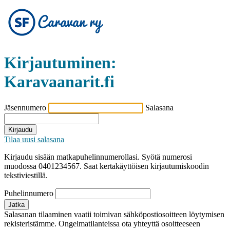
Kirjautuminen:
Karavaanarit.fi
Jäsennumero
Salasana
Kirjaudu
Tilaa uusi salasana
Kirjaudu sisään matkapuhelinnumerollasi. Syötä numerosi
muodossa 0401234567. Saat kertakäyttöisen kirjautumiskoodin
tekstiviestillä.
Puhelinnumero
Jatka
Salasanan tilaaminen vaatii toimivan sähköpostiosoitteen löytymisen
rekisteristämme. Ongelmatilanteissa ota yhteyttä osoitteeseen