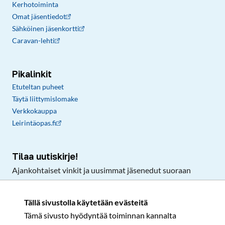
Kerhotoiminta
Omat jäsentiedot
Sähköinen jäsenkortti
Caravan-lehti
Pikalinkit
Etuteltan puheet
Täytä liittymislomake
Verkkokauppa
Leirintäopas.fi
Tilaa uutiskirje!
Ajankohtaiset vinkit ja uusimmat jäsenedut suoraan
sähköpostiisi.
Tällä sivustolla käytetään evästeitä
Tämä sivusto hyödyntää toiminnan kannalta
Tilaa