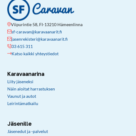
Viipurintie 58, FI-13210 Hämeenlinna
sf-caravan@karavaanarit.fi
jasenrekisteri@karavaanarit.fi
03 615 311
Katso kaikki yhteystiedot
Karavaanarina
Liity jäseneksi
Näin aloitat harrastuksen
Vaunut ja autot
Leirintämatkailu
Jäsenille
Jäsenedut ja -palvelut