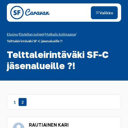
Siirry sivun sisältöön
Valikko
Etusivu
/
Etuteltan puheet
/
Matkailu kotimaassa
/
Telttaleirintäväki SF-C jäsenalueille ?!
Telttaleirintäväki SF-C
jäsenalueille ?!
1
2
RAUTIAINEN KARI