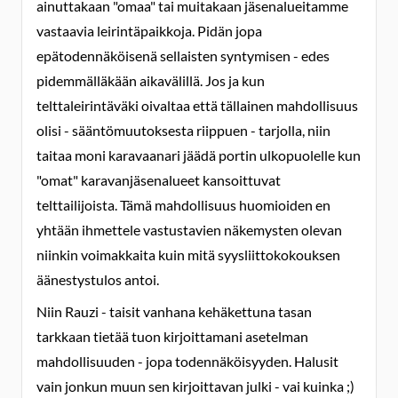
ainuttakaan "omaa" tai muitakaan jäsenalueitamme
vastaavia leirintäpaikkoja. Pidän jopa
epätodennäköisenä sellaisten syntymisen - edes
pidemmälläkään aikavälillä. Jos ja kun
telttaleirintäväki oivaltaa että tällainen mahdollisuus
olisi - sääntömuutoksesta riippuen - tarjolla, niin
taitaa moni karavaanari jäädä portin ulkopuolelle kun
"omat" karavanjäsenalueet kansoittuvat
telttailijoista. Tämä mahdollisuus huomioiden en
yhtään ihmettele vastustavien näkemysten olevan
niinkin voimakkaita kuin mitä syysliittokokouksen
äänestystulos antoi.
Niin Rauzi - taisit vanhana kehäkettuna tasan
tarkkaan tietää tuon kirjoittamani asetelman
mahdollisuuden - jopa todennäköisyyden. Halusit
vain jonkun muun sen kirjoittavan julki - vai kuinka ;)