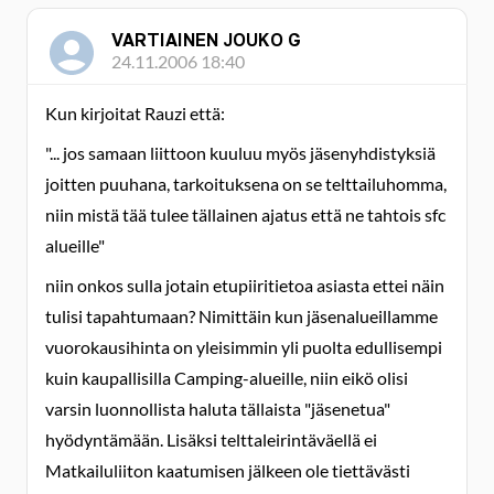
VARTIAINEN JOUKO G
24.11.2006 18:40
Kun kirjoitat Rauzi että:
"... jos samaan liittoon kuuluu myös jäsenyhdistyksiä
joitten puuhana, tarkoituksena on se telttailuhomma,
niin mistä tää tulee tällainen ajatus että ne tahtois sfc
alueille"
niin onkos sulla jotain etupiiritietoa asiasta ettei näin
tulisi tapahtumaan? Nimittäin kun jäsenalueillamme
vuorokausihinta on yleisimmin yli puolta edullisempi
kuin kaupallisilla Camping-alueille, niin eikö olisi
varsin luonnollista haluta tällaista "jäsenetua"
hyödyntämään. Lisäksi telttaleirintäväellä ei
Matkailuliiton kaatumisen jälkeen ole tiettävästi