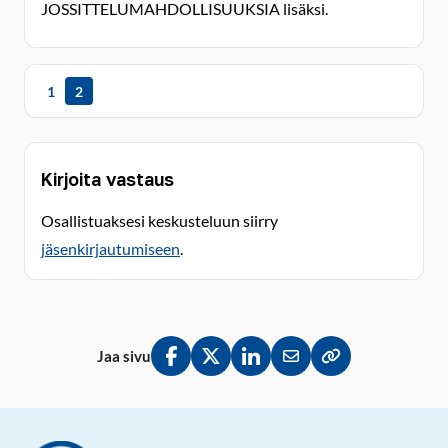
JOSSITTELUMAHDOLLISUUKSIA lisäksi.
1
2
Kirjoita vastaus
Osallistuaksesi keskusteluun siirry
jäsenkirjautumiseen
.
Jaa sivu
Jaa Facebookissa
Jaa Twitterissä
Jaa LinkedInissä
Jaa sähköpostitse
Kopioi linkki lei