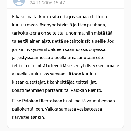
24.11.2006 15:47
Eikäko mä tarkoitin sitä että jos samaan liittoon
kuuluu myös jäsenyhdistyksiä joitten puuhana,
tarkoituksena on se telttailuhomma, niin mistä tää
tulee tällainen ajatus että ne tahtois sfc alueille. Jos
jonkin nykyisen sfc alueen säännöissä, ohjeissa,
järjestyssäännössä alueella tms. sanotaan ettei
telttoja niin mitä helevettiä se sen yhdistyksen omalle
alueelle kuuluu jos samaan liittoon kuuluu
kissankusettajat, tikanheittäjät, telttailijat,
kolistimenmäen pärtsärit, tai Palokan Riento.
Ei se Palokan Rientokaan huoli meitä vaunuilemaan
pallokentälleen. Vaikka samassa vesisateessa
kärvistelläänkin.