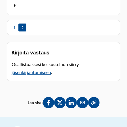
Tp
1
2
Kirjoita vastaus
Osallistuaksesi keskusteluun siirry
jäsenkirjautumiseen
.
Jaa sivu
Jaa Facebookissa
Jaa Twitterissä
Jaa LinkedInissä
Jaa sähköpostitse
Kopioi linkki lei