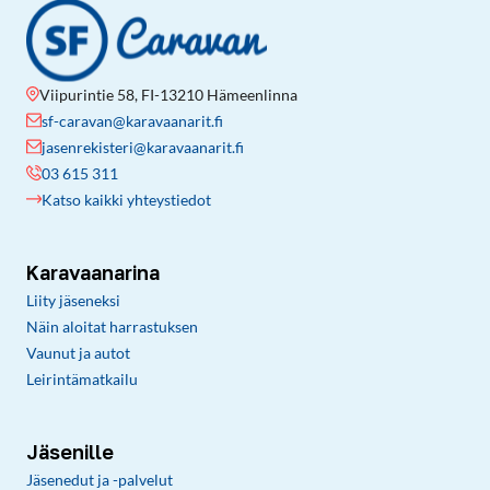
Viipurintie 58, FI-13210 Hämeenlinna
sf-caravan@karavaanarit.fi
jasenrekisteri@karavaanarit.fi
03 615 311
Katso kaikki yhteystiedot
Karavaanarina
Liity jäseneksi
Näin aloitat harrastuksen
Vaunut ja autot
Leirintämatkailu
Jäsenille
Jäsenedut ja -palvelut