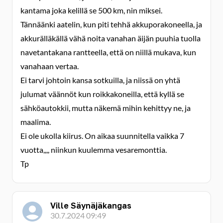
kantama joka kelillä se 500 km, nin miksei.
Tännäänki aatelin, kun piti tehhä akkuporakoneella, ja
akkurälläkällä vähä noita vanahan äijän puuhia tuolla
navetantakana rantteella, että on niillä mukava, kun
vanahaan vertaa.
Ei tarvi johtoin kansa sotkuilla, ja niissä on yhtä
julumat väännöt kun roikkakoneilla, että kyllä se
sähköautokkii, mutta näkemä mihin kehittyy ne, ja
maalima.
Ei ole ukolla kiirus. On aikaa suunnitella vaikka 7
vuotta,,,, niinkun kuulemma vesaremonttia.
Tp
Ville Säynäjäkangas
30.7.2024 09:49