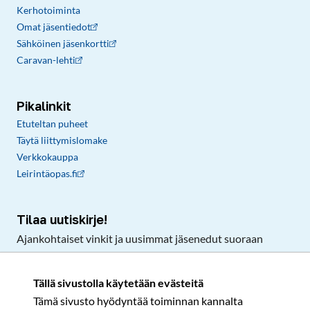
Kerhotoiminta
Omat jäsentiedot
Sähköinen jäsenkortti
Caravan-lehti
Pikalinkit
Etuteltan puheet
Täytä liittymislomake
Verkkokauppa
Leirintäopas.fi
Tilaa uutiskirje!
Ajankohtaiset vinkit ja uusimmat jäsenedut suoraan
sähköpostiisi.
Tällä sivustolla käytetään evästeitä
Tämä sivusto hyödyntää toiminnan kannalta
Tilaa