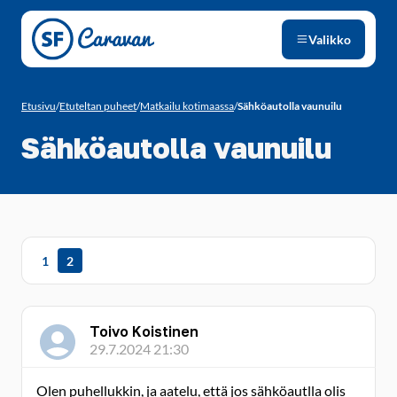
Siirry sivun sisältöön
Valikko
Etusivu
/
Etuteltan puheet
/
Matkailu kotimaassa
/
Sähköautolla vaunuilu
Sähköautolla vaunuilu
1
2
Toivo Koistinen
29.7.2024 21:30
Olen puhellukkin, ja aatelu, että jos sähköautlla olis