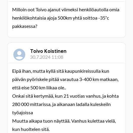
Milloin oot Toivo ajanut viimeksi henkilöautolla omia
henkilökohtaisia ajoja 500km yhtä soittoa -35˚c
pakkasessa?
Toivo Koistinen
30.7.2024 11:08
Eipä ihan, mutta kyllä sitä kaupunkireissulla kun
päivän pyöriskele pitää varautua 3-400 km matkaan,
että eise 500 km liikaa ole..
Onkai sitä kertymää, kun 21 vuotias vanhus, ja kohta
280 000 mittarissa, ja aikanaan ladalla kuleskeiln
työajoissa
Muutta aikapa tuon näyttää. Vanhus kulettaa vielä,
kun huoltelen sitä.