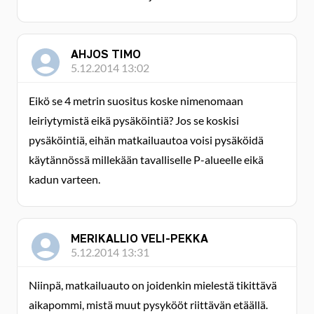
AHJOS TIMO
5.12.2014 13:02
Eikö se 4 metrin suositus koske nimenomaan
leiriytymistä eikä pysäköintiä? Jos se koskisi
pysäköintiä, eihän matkailuautoa voisi pysäköidä
käytännössä millekään tavalliselle P-alueelle eikä
kadun varteen.
MERIKALLIO VELI-PEKKA
5.12.2014 13:31
Niinpä, matkailuauto on joidenkin mielestä tikittävä
aikapommi, mistä muut pysykööt riittävän etäällä.