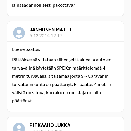
lainsäädännöllisesti pakottava?
JANHONEN MATTI
5.12.2014 12:17
Lue se päätös.
Päätöksessä viitataan siihen, että alueella autojen
turvavälinä käytetään SPEK:n määrittelemää 4
metrin turvaväliä, sitä samaa josta SF-Caravanin
turvatoimikunta on päättänyt. Eli päätös 4 metrin
välistä on sitova, kun alueen omistaja on niin
päättänyt.
PITKÄAHO JUKKA
5.12.2014 12:21