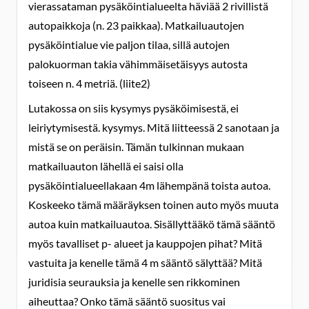
vierassataman pysäköintialueelta häviää 2 rivillistä
autopaikkoja (n. 23 paikkaa). Matkailuautojen
pysäköintialue vie paljon tilaa, sillä autojen
palokuorman takia vähimmäisetäisyys autosta
toiseen n. 4 metriä. (liite2)
Lutakossa on siis kysymys pysäköimisestä, ei
leiriytymisestä. kysymys. Mitä liitteessä 2 sanotaan ja
mistä se on peräisin. Tämän tulkinnan mukaan
matkailuauton lähellä ei saisi olla
pysäköintialueellakaan 4m lähempänä toista autoa.
Koskeeko tämä määräyksen toinen auto myös muuta
autoa kuin matkailuautoa. Sisällyttääkö tämä sääntö
myös tavalliset p- alueet ja kauppojen pihat? Mitä
vastuita ja kenelle tämä 4 m sääntö sälyttää? Mitä
juridisia seurauksia ja kenelle sen rikkominen
aiheuttaa? Onko tämä sääntö suositus vai