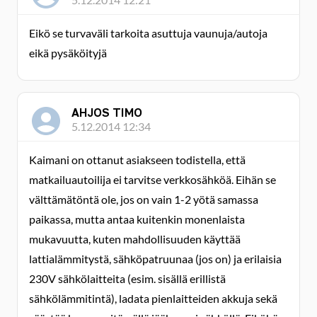
Eikö se turvaväli tarkoita asuttuja vaunuja/autoja
eikä pysäköityjä
AHJOS TIMO
5.12.2014 12:34
Kaimani on ottanut asiakseen todistella, että
matkailuautoilija ei tarvitse verkkosähköä. Eihän se
välttämätöntä ole, jos on vain 1-2 yötä samassa
paikassa, mutta antaa kuitenkin monenlaista
mukavuutta, kuten mahdollisuuden käyttää
lattialämmitystä, sähköpatruunaa (jos on) ja erilaisia
230V sähkölaitteita (esim. sisällä erillistä
sähkölämmitintä), ladata pienlaitteiden akkuja sekä