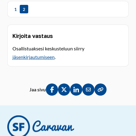
1
2
Kirjoita vastaus
Osallistuaksesi keskusteluun siirry
jäsenkirjautumiseen
.
Jaa sivu
Jaa Facebookissa
Jaa Twitterissä
Jaa LinkedInissä
Jaa sähköpostitse
Kopioi linkki lei