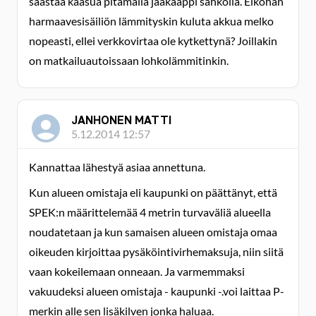
säästää kaasua pitämällä jääkaappi sähköllä. Eiköhän
harmaavesisäiliön lämmityskin kuluta akkua melko
nopeasti, ellei verkkovirtaa ole kytkettynä? Joillakin
on matkailuautoissaan lohkolämmitinkin.
JANHONEN MATTI
5.12.2014 12:57
Kannattaa lähestyä asiaa annettuna.
Kun alueen omistaja eli kaupunki on päättänyt, että
SPEK:n määrittelemää 4 metrin turvaväliä alueella
noudatetaan ja kun samaisen alueen omistaja omaa
oikeuden kirjoittaa pysäköintivirhemaksuja, niin siitä
vaan kokeilemaan onneaan. Ja varmemmaksi
vakuudeksi alueen omistaja - kaupunki -.voi laittaa P-
merkin alle sen lisäkilven jonka haluaa.