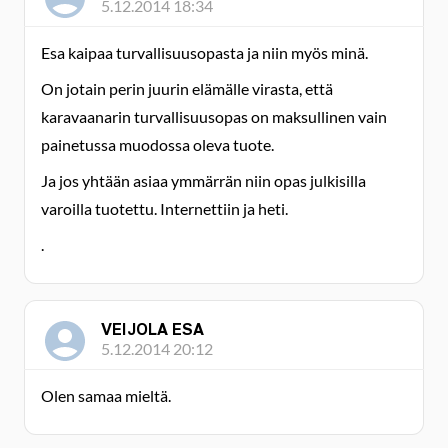
5.12.2014 18:34
Esa kaipaa turvallisuusopasta ja niin myös minä.
On jotain perin juurin elämälle virasta, että
karavaanarin turvallisuusopas on maksullinen vain
painetussa muodossa oleva tuote.
Ja jos yhtään asiaa ymmärrän niin opas julkisilla
varoilla tuotettu. Internettiin ja heti.
.
VEIJOLA ESA
5.12.2014 20:12
Olen samaa mieltä.