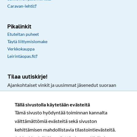
Caravan-lehti
Pikalinkit
Etuteltan puheet
Täytä liittymislomake
Verkkokauppa
Leirintäopas.fi
Tilaa uutiskirje!
Ajankohtaiset vinkit ja uusimmat jäsenedut suoraan
sähköpostiisi.
Tällä sivustolla käytetään evästeitä
Tämä sivusto hyödyntää toiminnan kannalta
Tilaa
välttämättömiä evästeitä sekä sivuston
Facebook
Instagram
LinkedIn
YouTube
TikTok
kehittämisen mahdollistavia tilastointievästeitä.