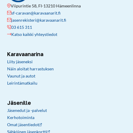
Viipurintie 58, FI-13210 Hämeenlinna
sf-caravan@karavaanarit.fi
jasenrekisteri@karavaanarit.fi
03 615 311
Katso kaikki yhteystiedot
Karavaanarina
Liity jäseneksi
Näin aloitat harrastuksen
Vaunut ja autot
Leirintämatkailu
Jäsenille
Jäsenedut ja -palvelut
Kerhotoiminta
Omat jäsentiedot
Sähköinen jäsenkortti