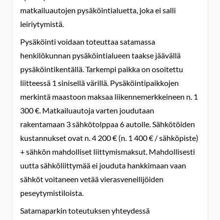
matkailuautojen pysäköintialuetta, joka ei salli
leiriytymistä.
Pysäköinti voidaan toteuttaa satamassa
henkilökunnan pysäköintialueen taakse jäävällä
pysäköintikentällä. Tarkempi paikka on osoitettu
liitteessä 1 sinisellä värillä. Pysäköintipaikkojen
merkintä maastoon maksaa liikennemerkkeineen n. 1
300 €. Matkailuautoja varten joudutaan
rakentamaan 3 sähkötolppaa 6 autolle. Sähkötöiden
kustannukset ovat n. 4 200 € (n. 1 400 € / sähköpiste)
+ sähkön mahdolliset liittymismaksut. Mahdollisesti
uutta sähköliittymää ei jouduta hankkimaan vaan
sähköt voitaneen vetää vierasveneilijöiden
peseytymistiloista.
Satamaparkin toteutuksen yhteydessä