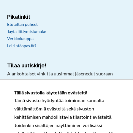
Pikalinkit
Etuteltan puheet
Täytä liittymislomake
Verkkokauppa
Leirintäopas.fi
Tilaa uutiskirje!
Ajankohtaiset vinkit ja uusimmat jäsenedut suoraan
sähköpostiisi.
Tällä sivustolla käytetään evästeitä
Tämä sivusto hyödyntää toiminnan kannalta
Tilaa
välttämättömiä evästeitä sekä sivuston
Facebook
Instagram
LinkedIn
YouTube
TikTok
kehittämisen mahdollistavia tilastointievästeitä.
Joidenkin sisältöjen näyttäminen voi lisäksi