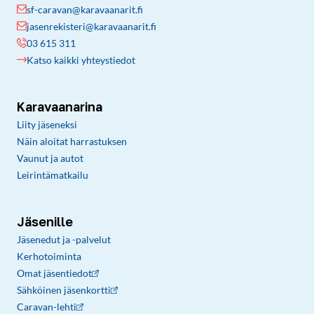
sf-caravan@karavaanarit.fi
jasenrekisteri@karavaanarit.fi
03 615 311
Katso kaikki yhteystiedot
Karavaanarina
Liity jäseneksi
Näin aloitat harrastuksen
Vaunut ja autot
Leirintämatkailu
Jäsenille
Jäsenedut ja -palvelut
Kerhotoiminta
Omat jäsentiedot
Sähköinen jäsenkortti
Caravan-lehti