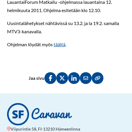
LauantaiForum Matkailu -ohjelmassa lauantaina 12.
helmikuuta 2011. Ohjelma esitetään klo 12.10.
Uusintalähetykset nähtävissä su 13.2. ja la 19.2. samalla
MTV3-kanavalla.
Ohjelman löydät myös
täältä
.
Jaa sivu
Jaa Facebookissa
Jaa Twitterissä
Jaa LinkedInissä
Jaa sähköpostitse
Kopioi linkki lei
Viipurintie 58, FI-13210 Hämeenlinna