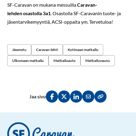
SF-Caravan on mukana messuilla
Caravan-
lehden osastolla 3a1
. Osastolla SF-Caravanin tuote- ja
jäsentarvikemyyntiä, ACSI-oppaita ym. Tervetuloa!
Jäsenetu
Caravan-lehti
Kotimaan matkailu
Ulkomaan matkailu
Matkailuauto
Matkailuvaunu
Jaa sivu
Jaa Facebookissa
Jaa Twitterissä
Jaa LinkedInissä
Jaa sähköpostitse
Kopioi linkki lei