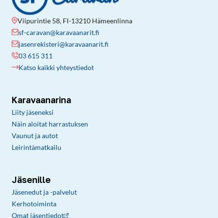
Viipurintie 58, FI-13210 Hämeenlinna
sf-caravan@karavaanarit.fi
jasenrekisteri@karavaanarit.fi
03 615 311
Katso kaikki yhteystiedot
Karavaanarina
Liity jäseneksi
Näin aloitat harrastuksen
Vaunut ja autot
Leirintämatkailu
Jäsenille
Jäsenedut ja -palvelut
Kerhotoiminta
Omat jäsentiedot