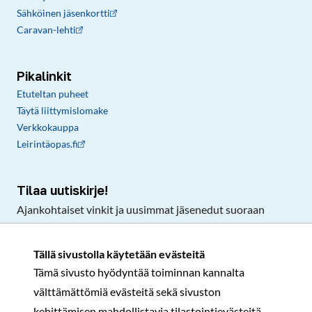
Sähköinen jäsenkortti
Caravan-lehti
Pikalinkit
Etuteltan puheet
Täytä liittymislomake
Verkkokauppa
Leirintäopas.fi
Tilaa uutiskirje!
Ajankohtaiset vinkit ja uusimmat jäsenedut suoraan
sähköpostiisi.
Tällä sivustolla käytetään evästeitä
Tämä sivusto hyödyntää toiminnan kannalta
Tilaa
välttämättömiä evästeitä sekä sivuston
Facebook
Instagram
LinkedIn
YouTube
TikTok
kehittämisen mahdollistavia tilastointievästeitä.