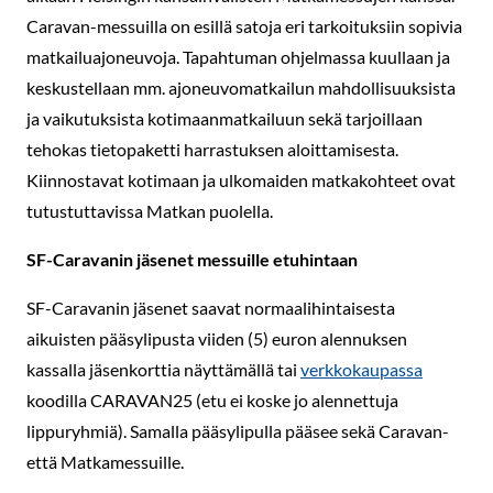
Caravan-messuilla on esillä satoja eri tarkoituksiin sopivia
matkailuajoneuvoja. Tapahtuman ohjelmassa kuullaan ja
keskustellaan mm. ajoneuvomatkailun mahdollisuuksista
ja vaikutuksista kotimaanmatkailuun sekä tarjoillaan
tehokas tietopaketti harrastuksen aloittamisesta.
Kiinnostavat kotimaan ja ulkomaiden matkakohteet ovat
tutustuttavissa Matkan puolella.
SF-Caravanin jäsenet messuille etuhintaan
SF-Caravanin jäsenet saavat normaalihintaisesta
aikuisten pääsylipusta viiden (5) euron alennuksen
kassalla jäsenkorttia näyttämällä tai
verkkokaupassa
koodilla CARAVAN25 (etu ei koske jo alennettuja
lippuryhmiä). Samalla pääsylipulla pääsee sekä Caravan-
että Matkamessuille.