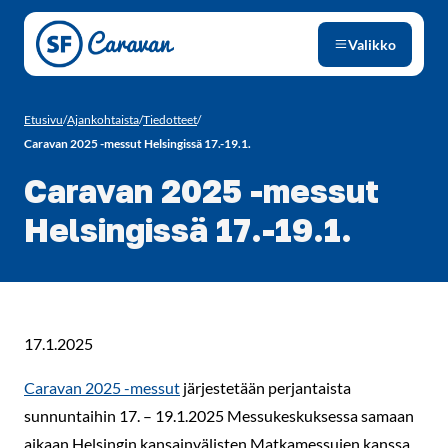
Siirry sivun sisältöön
Valikko
Etusivu
/
Ajankohtaista
/
Tiedotteet
/
Caravan 2025 -messut Helsingissä 17.-19.1.
Caravan 2025 -messut
Helsingissä 17.-19.1.
17.1.2025
Caravan 2025 -messut
järjestetään perjantaista
sunnuntaihin 17. – 19.1.2025 Messukeskuksessa samaan
aikaan Helsingin kansainvälisten Matkamessujen kanssa.