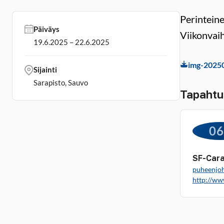
Perinteine
Päiväys
Viikonvaih
19.6.2025 – 22.6.2025
img-2025
Sijainti
Sarapisto, Sauvo
Tapahtu
0
SF-Cara
puheenjoh
http://ww