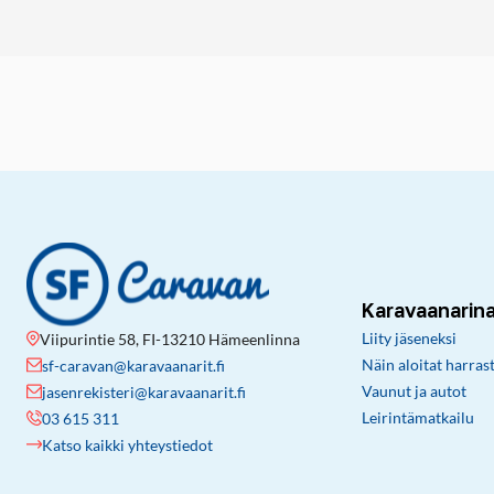
Karavaanarin
Liity jäseneksi
Viipurintie 58, FI-13210 Hämeenlinna
Näin aloitat harras
sf-caravan@karavaanarit.fi
Vaunut ja autot
jasenrekisteri@karavaanarit.fi
Leirintämatkailu
03 615 311
Katso kaikki yhteystiedot