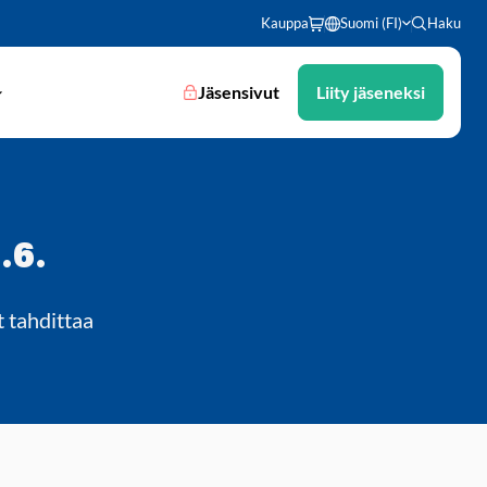
Kauppa
Suomi (FI)
Haku
Jäsensivut
Liity jäseneksi
.6.
 tahdittaa