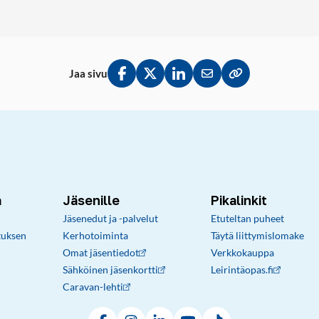
Jaa sivu
Jaa Facebookissa
Jaa Twitterissä
Jaa LinkedInissä
Jaa sähköpostitse
Kopioi linkki lei
a
Jäsenille
Pikalinkit
Jäsenedut ja -palvelut
Etuteltan puheet
tuksen
Kerhotoiminta
Täytä liittymislomake
Omat jäsentiedot
Verkkokauppa
Sähköinen jäsenkortti
Leirintäopas.fi
Caravan-lehti
Facebook
Instagram
LinkedIn
YouTube
TikTok