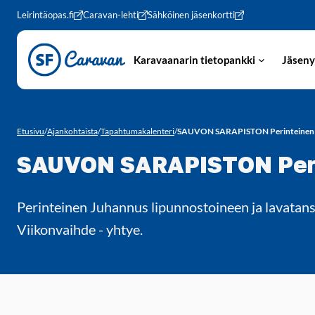
Siirry sivun sisältöön
Leirintäopas.fi
Caravan-lehti
Sähköinen jäsenkortti
Karavaanarin tietopankki
Jäseny
Etusivu
/
Ajankohtaista
/
Tapahtumakalenteri
/
SAUVON SARAPISTON Perinteinen J
SAUVON SARAPISTON Perin
Perinteinen Juhannus lipunnostoineen ja lavatans
Viikonvaihde - yhtye.