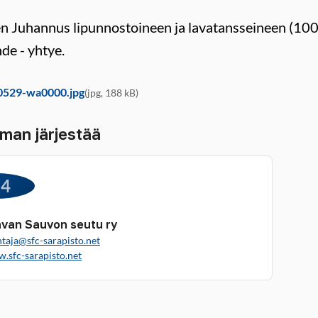
n Juhannus lipunnostoineen ja lavatansseineen (100
de - yhtye.
0529-wa0000.jpg
(jpg, 188 kB)
man järjestää
64
van Sauvon seutu ry
taja@sfc-sarapisto.net
w.sfc-sarapisto.net