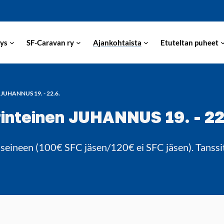
ys
SF-Caravan ry
Ajankohtaista
Etuteltan puheet
UHANNUS 19. - 22.6.
teinen JUHANNUS 19. - 22
seineen (100€ SFC jäsen/120€ ei SFC jäsen). Tanssit