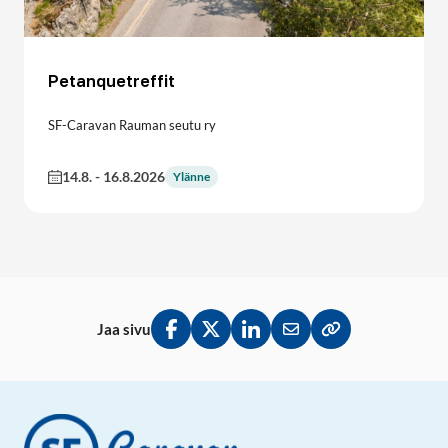
Petanquetreffit
SF-Caravan Rauman seutu ry
14.8.
-
16.8.2026
Ylänne
Jaa sivu
Jaa Facebookissa
Jaa Twitterissä
Jaa LinkedInissä
Jaa sähköpostitse
Kopioi linkki lei