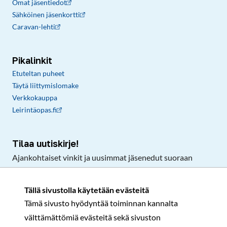
Omat jäsentiedot
Sähköinen jäsenkortti
Caravan-lehti
Pikalinkit
Etuteltan puheet
Täytä liittymislomake
Verkkokauppa
Leirintäopas.fi
Tilaa uutiskirje!
Ajankohtaiset vinkit ja uusimmat jäsenedut suoraan
sähköpostiisi.
Tällä sivustolla käytetään evästeitä
Tämä sivusto hyödyntää toiminnan kannalta
Tilaa
välttämättömiä evästeitä sekä sivuston
Facebook
Instagram
LinkedIn
YouTube
TikTok