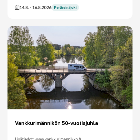
14.8.
-
16.8.2026
Peräseinäjoki
Vankkurimännikön 50-vuotisjuhla
Lisätiedot: www.vankkurimannikko.fi