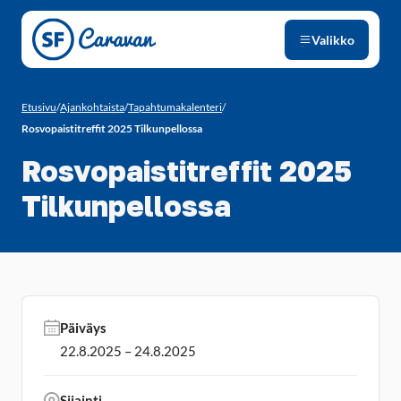
Siirry sivun sisältöön
Valikko
Etusivu
/
Ajankohtaista
/
Tapahtumakalenteri
/
Rosvopaistitreffit 2025 Tilkunpellossa
Rosvopaistitreffit 2025
Tilkunpellossa
Päiväys
22.8.2025 – 24.8.2025
Sijainti