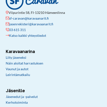
Viipurintie 58, FI-13210 Hämeenlinna
sf-caravan@karavaanarit.fi
jasenrekisteri@karavaanarit.fi
03 615 311
Katso kaikki yhteystiedot
Karavaanarina
Liity jäseneksi
Näin aloitat harrastuksen
Vaunut ja autot
Leirintämatkailu
Jäsenille
Jäsenedut ja -palvelut
Kerhotoiminta