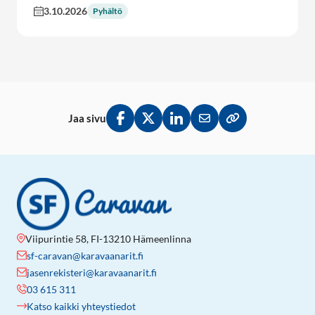
3.10.2026
Pyhältö
Jaa sivu
Jaa Facebookissa
Jaa Twitterissä
Jaa LinkedInissä
Jaa sähköpostitse
Kopioi linkki lei
Viipurintie 58, FI-13210 Hämeenlinna
sf-caravan@karavaanarit.fi
jasenrekisteri@karavaanarit.fi
03 615 311
Katso kaikki yhteystiedot