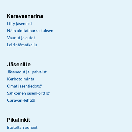
Karavaanarina
Liity jäseneksi
Näin aloitat harrastuksen
Vaunut ja autot
Leirintämatkailu
Jäsenille
Jäsenedut ja -palvelut
Kerhotoiminta
Omat jäsentiedot
Sähköinen jäsenkortti
Caravan-lehti
Pikalinkit
Etuteltan puheet