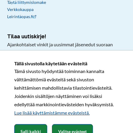
Täytä liittymislomake
Verkkokauppa
Leirintäopas.fi
Tilaa uutiskirje!
Ajankohtaiset vinkit ja uusimmat jäsenedut suoraan
sähköpostiisi.
Tällä sivustolla käytetään evästeitä
Tämä sivusto hyödyntää toiminnan kannalta
Tilaa
välttämättömiä evästeitä sekä sivuston
Facebook
Instagram
LinkedIn
YouTube
TikTok
kehittämisen mahdollistavia tilastointievästeitä.
Joidenkin sisältöjen näyttäminen voi lisäksi
edellyttää markkinointievästeiden hyväksymistä.
Rekisteri- ja tietosuojaseloste
Sopimusehdot
Lue lisää käyttämistämme evästeistä.​​​​​​
© Karavaanarit 2026
Salli kaikki
Valitse evästeet