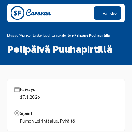
Siirry sivun sisältöön
Valikko
Etusivu
/
Ajankohtaista
/
Tapahtumakalenteri
/
Pelipäivä Puuhapirtillä
Pelipäivä Puuhapirtillä
Päiväys
17.1.2026
Sijainti
Purhon Leirintäalue, Pyhältö