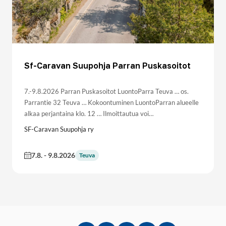
Sf-Caravan Suupohja Parran Puskasoitot
7.-9.8.2026 Parran Puskasoitot LuontoParra Teuva … os.
Parrantie 32 Teuva … Kokoontuminen LuontoParran alueelle
alkaa perjantaina klo. 12 … Ilmoittautua voi…
SF-Caravan Suupohja ry
7.8.
-
9.8.2026
Teuva