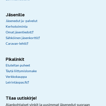
Jäsenille
Jäsenedut ja -palvelut
Kerhotoiminta
Omat jäsentiedot
Sähköinen jäsenkortti
Caravan-lehti
Pikalinkit
Etuteltan puheet
Täytä liittymislomake
Verkkokauppa
Leirintäopas.fi
Tilaa uutiskirje!
Ajankohtaiset vinkit ja uusimmat jäsenedut suoraan