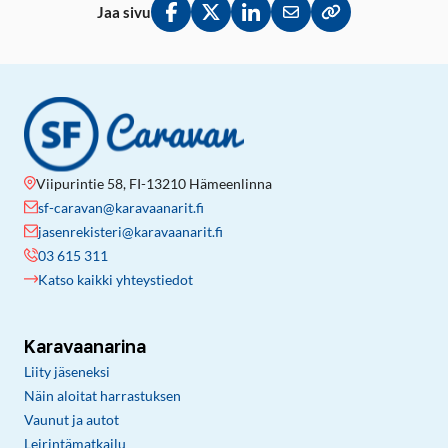
Jaa sivu
Jaa Facebookissa
Jaa Twitterissä
Jaa LinkedInissä
Jaa sähköpostitse
Kopioi linkki lei
Viipurintie 58, FI-13210 Hämeenlinna
sf-caravan@karavaanarit.fi
jasenrekisteri@karavaanarit.fi
03 615 311
Katso kaikki yhteystiedot
Karavaanarina
Liity jäseneksi
Näin aloitat harrastuksen
Vaunut ja autot
Leirintämatkailu