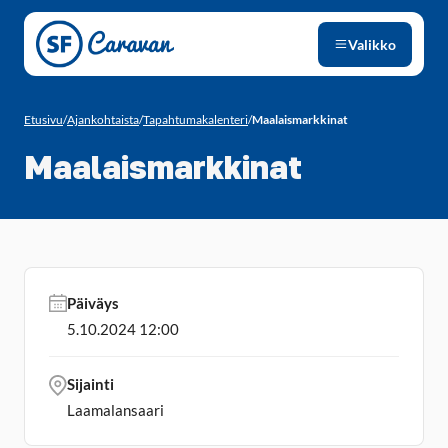
Siirry sivun sisältöön
Valikko
Etusivu
/
Ajankohtaista
/
Tapahtumakalenteri
/
Maalaismarkkinat
Maalaismarkkinat
Päiväys
5.10.2024 12:00
Sijainti
Laamalansaari