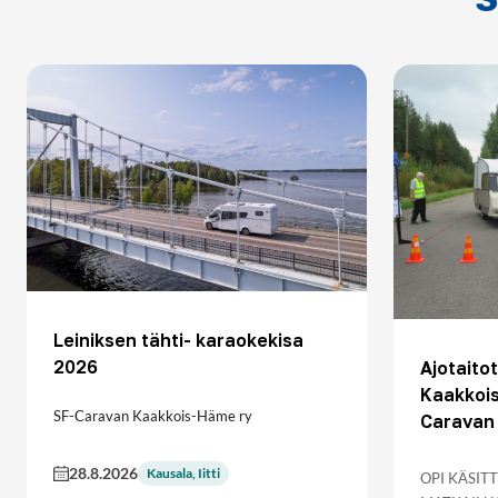
Leiniksen tähti- karaokekisa
2026
Ajotait
Kaakkoi
SF-Caravan Kaakkois-Häme ry
Caravan 
28.8.2026
Kausala, Iitti
OPI KÄSIT