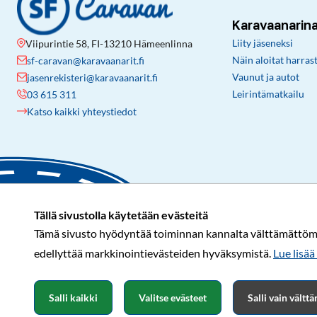
Karavaanarin
Liity jäseneksi
Viipurintie 58, FI-13210 Hämeenlinna
Näin aloitat harras
sf-caravan@karavaanarit.fi
Vaunut ja autot
jasenrekisteri@karavaanarit.fi
Leirintämatkailu
03 615 311
Katso kaikki yhteystiedot
Tällä sivustolla käytetään evästeitä
Tämä sivusto hyödyntää toiminnan kannalta välttämättömiä 
edellyttää markkinointievästeiden hyväksymistä.
Lue lisää 
Salli kaikki
Valitse evästeet
Salli vain vält