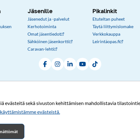
a
Jäsenille
Pikalinkit
Jäsenedut ja -palvelut
Etuteltan puheet
tuksen
Kerhotoiminta
Täytä liittymislomake
Omat jäsentiedot
Verkkokauppa
Sähköinen jäsenkortti
Leirintäopas.fi
Caravan-lehti
Facebook
Instagram
LinkedIn
YouTube
TikTok
Rekisteri- ja tietosuojaseloste
Sopimusehdot
© Karavaanarit 2026
evästeitä sekä sivuston kehittämisen mahdollistavia tilastointiev
käyttämistämme evästeistä.​​​​​​
tämättömät