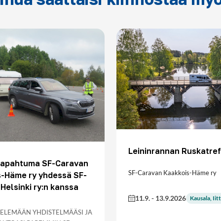
Leininrannan Ruskatref
otapahtuma SF-Caravan
SF-Caravan Kaakkois-Häme ry
s-Häme ry yhdessä SF-
Helsinki ry:n kanssa
11.9.
-
13.9.2026
Kausala, Iitt
TELEMÄÄN YHDISTELMÄÄSI JA