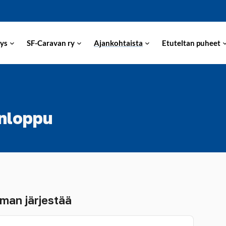
ys
SF-Caravan ry
Ajankohtaista
Etuteltan puheet
onloppu
man järjestää