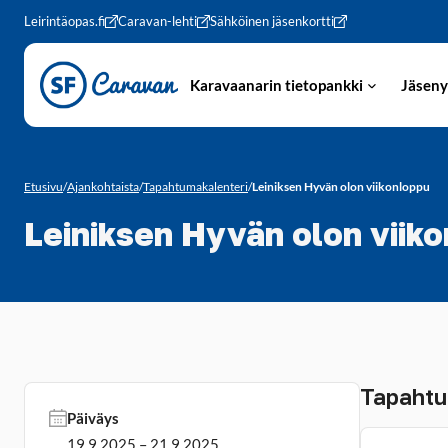
Siirry sivun sisältöön
Leirintäopas.fi
Caravan-lehti
Sähköinen jäsenkortti
Karavaanarin tietopankki
Jäseny
Etusivu
/
Ajankohtaista
/
Tapahtumakalenteri
/
Leiniksen Hyvän olon viikonloppu
Leiniksen Hyvän olon viik
Tapahtu
Päiväys
19.9.2025 – 21.9.2025