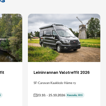
fit
Leininrannan Valotreffit 2026
SF-Caravan Kaakkois-Häme ry
23.10.
-
25.10.2026
i
Kausala, Iitti