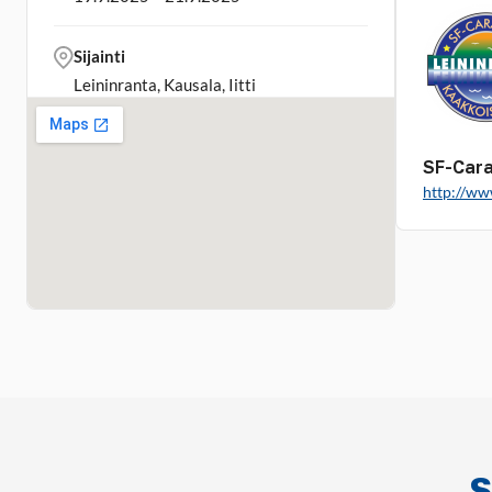
Sijainti
Leininranta, Kausala, Iitti
SF-Cara
http://ww
S