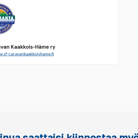
van Kaakkois-Häme ry
w.sf-caravankaakkoishame.fi
inua saattaisi kiinnostaa my