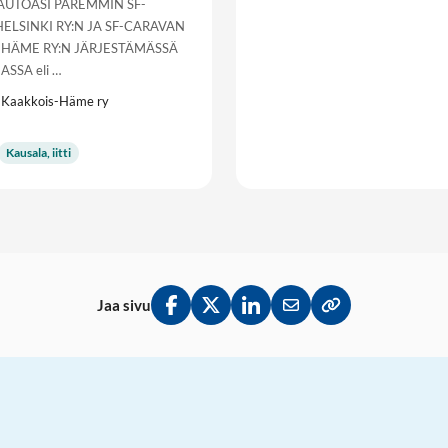
UTOASI PAREMMIN SF-
ELSINKI RY:N JA SF-CARAVAN
HÄME RY:N JÄRJESTÄMÄSSÄ
SSA eli …
 Kaakkois-Häme ry
Kausala, iitti
Jaa sivu
Jaa Facebookissa
Jaa Twitterissä
Jaa LinkedInissä
Jaa sähköpostitse
Kopioi linkki lei