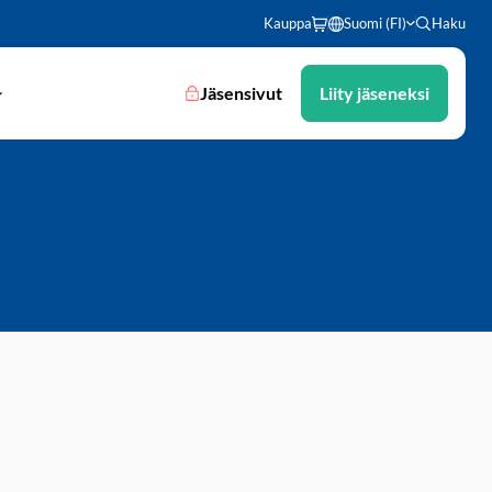
Kauppa
Suomi (FI)
Haku
Jäsensivut
Liity jäseneksi