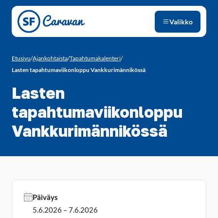
Siirry sivun sisältöön
Valikko
Etusivu
/
Ajankohtaista
/
Tapahtumakalenteri
/
Lasten tapahtumaviikonloppu Vankkurimännikössä
Lasten
tapahtumaviikonloppu
Vankkurimännikössä
Päiväys
5.6.2026 – 7.6.2026