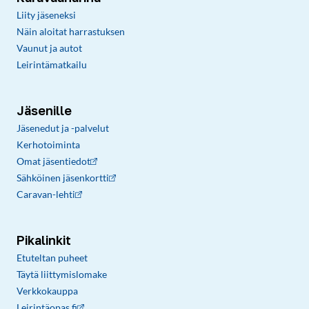
Liity jäseneksi
Näin aloitat harrastuksen
Vaunut ja autot
Leirintämatkailu
Jäsenille
Jäsenedut ja -palvelut
Kerhotoiminta
Omat jäsentiedot
Sähköinen jäsenkortti
Caravan-lehti
Pikalinkit
Etuteltan puheet
Täytä liittymislomake
Verkkokauppa
Leirintäopas.fi