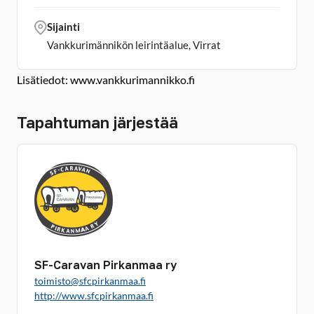
Sijainti
Vankkurimännikön leirintäalue, Virrat
Lisätiedot: www.vankkurimannikko.fi
Tapahtuman järjestää
SF-Caravan Pirkanmaa ry
toimisto@sfcpirkanmaa.fi
http://www.sfcpirkanmaa.fi