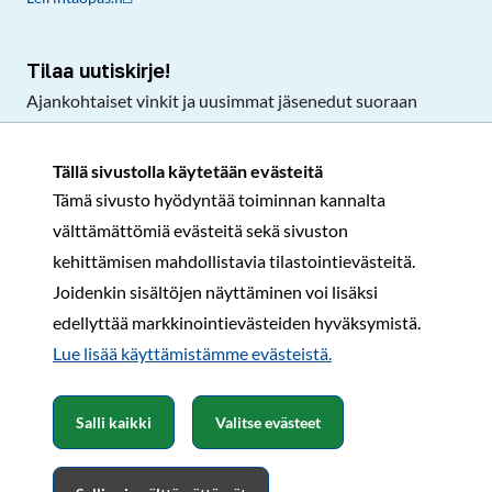
Tilaa uutiskirje!
Ajankohtaiset vinkit ja uusimmat jäsenedut suoraan
sähköpostiisi.
Tällä sivustolla käytetään evästeitä
Tämä sivusto hyödyntää toiminnan kannalta
Tilaa
välttämättömiä evästeitä sekä sivuston
Facebook
Instagram
LinkedIn
YouTube
TikTok
kehittämisen mahdollistavia tilastointievästeitä.
Joidenkin sisältöjen näyttäminen voi lisäksi
edellyttää markkinointievästeiden hyväksymistä.
Rekisteri- ja tietosuojaseloste
Sopimusehdot
Lue lisää käyttämistämme evästeistä.​​​​​​
© Karavaanarit 2026
Salli kaikki
Valitse evästeet