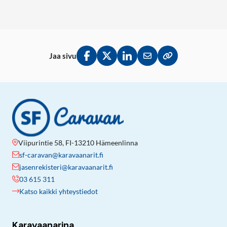
Jaa sivu
Jaa Facebookissa
Jaa Twitterissä
Jaa LinkedInissä
Jaa sähköpostitse
Kopioi linkki lei
Viipurintie 58, FI-13210 Hämeenlinna
sf-caravan@karavaanarit.fi
jasenrekisteri@karavaanarit.fi
03 615 311
Katso kaikki yhteystiedot
Karavaanarina