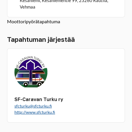
Kesäniemi, Kesäniementie 99, 23260 Rautila,
Vehmaa
Moottoripyörätapahtuma
Tapahtuman järjestää
SF-Caravan Turku ry
sfcturku@sfcturku.fi
http://www.sfcturku.fi