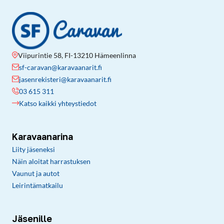
Viipurintie 58, FI-13210 Hämeenlinna
sf-caravan@karavaanarit.fi
jasenrekisteri@karavaanarit.fi
03 615 311
Katso kaikki yhteystiedot
Karavaanarina
Liity jäseneksi
Näin aloitat harrastuksen
Vaunut ja autot
Leirintämatkailu
Jäsenille