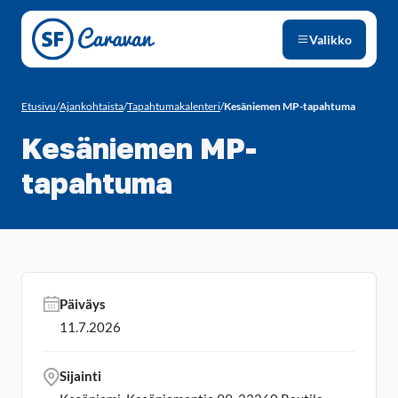
Siirry sivun sisältöön
Valikko
Etusivu
/
Ajankohtaista
/
Tapahtumakalenteri
/
Kesäniemen MP-tapahtuma
Kesäniemen MP-
tapahtuma
Päiväys
11.7.2026
Sijainti