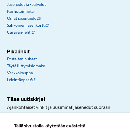
Jäsenedut ja -palvelut
Kerhotoiminta
Omat jäsentiedot
Sähköinen jäsenkortti
Caravan-lehti
Pikalinkit
Etuteltan puheet
Täytä liittymislomake
Verkkokauppa
Leirintäopas.fi
Tilaa uutiskirje!
Ajankohtaiset vinkit ja uusimmat jäsenedut suoraan
sähköpostiisi.
Tällä sivustolla käytetään evästeitä