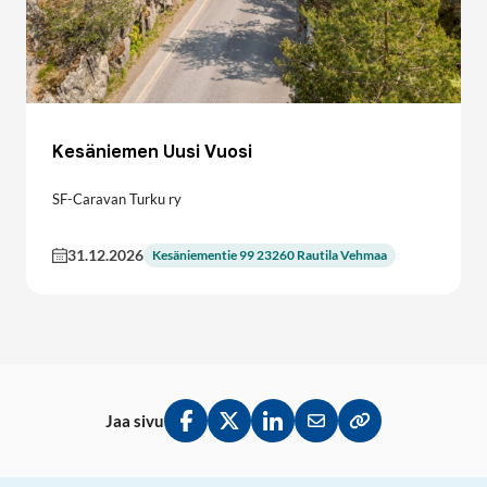
Kesäniemen Uusi Vuosi
SF-Caravan Turku ry
31.12.2026
Kesäniementie 99 23260 Rautila Vehmaa
Jaa sivu
Jaa Facebookissa
Jaa Twitterissä
Jaa LinkedInissä
Jaa sähköpostitse
Kopioi linkki lei