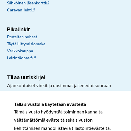
Sähköinen jäsenkortti
Caravan-lehti
Pikalinkit
Etuteltan puheet
Täytä liittymislomake
Verkkokauppa
Leirintäopas.fi
Tilaa uutiskirje!
Ajankohtaiset vinkit ja uusimmat jäsenedut suoraan
sähköpostiisi.
Tällä sivustolla käytetään evästeitä
Tämä sivusto hyödyntää toiminnan kannalta
Tilaa
välttämättömiä evästeitä sekä sivuston
Facebook
Instagram
LinkedIn
YouTube
TikTok
kehittämisen mahdollistavia tilastointievästeitä.