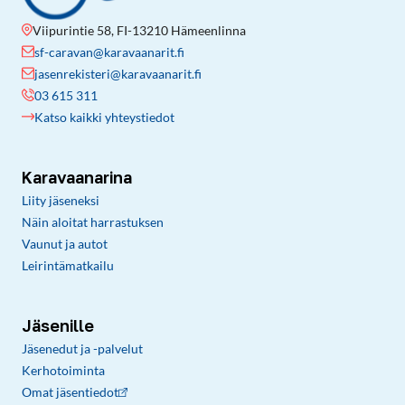
Viipurintie 58, FI-13210 Hämeenlinna
sf-caravan@karavaanarit.fi
jasenrekisteri@karavaanarit.fi
03 615 311
Katso kaikki yhteystiedot
Karavaanarina
Liity jäseneksi
Näin aloitat harrastuksen
Vaunut ja autot
Leirintämatkailu
Jäsenille
Jäsenedut ja -palvelut
Kerhotoiminta
Omat jäsentiedot