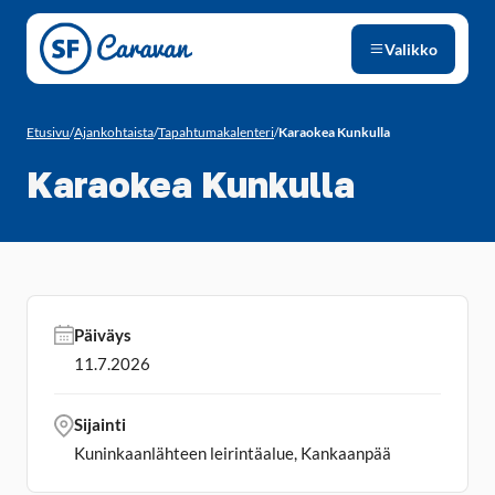
Siirry sivun sisältöön
Valikko
Etusivu
/
Ajankohtaista
/
Tapahtumakalenteri
/
Karaokea Kunkulla
Karaokea Kunkulla
Päiväys
11.7.2026
Sijainti
Kuninkaanlähteen leirintäalue, Kankaanpää