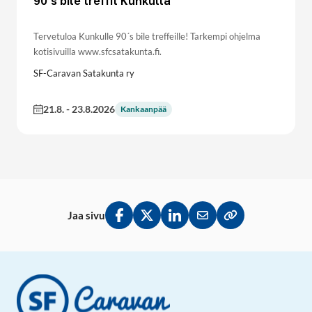
90´s bile treffit Kunkulla
Tervetuloa Kunkulle 90´s bile treffeille! Tarkempi ohjelma
kotisivuilla www.sfcsatakunta.fi.
SF-Caravan Satakunta ry
21.8.
-
23.8.2026
Kankaanpää
Jaa sivu
Jaa Facebookissa
Jaa Twitterissä
Jaa LinkedInissä
Jaa sähköpostitse
Kopioi linkki lei