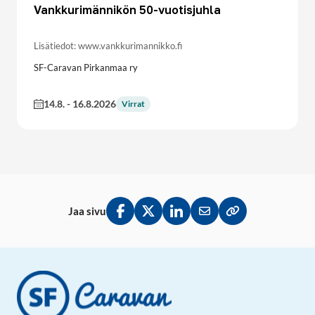
Vankkurimännikön 50-vuotisjuhla
Lisätiedot: www.vankkurimannikko.fi
SF-Caravan Pirkanmaa ry
14.8.
-
16.8.2026
Virrat
Jaa sivu
Jaa Facebookissa
Jaa Twitterissä
Jaa LinkedInissä
Jaa sähköpostitse
Kopioi linkki lei