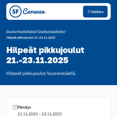
Siirry sivun sisältöön
Valikko
Etusivu
/
Ajankohtaista
/
Tapahtumakalenteri
/
Hilpeät pikkujoulut 21.-23.11.2025
Hilpeät pikkujoulut
21.-23.11.2025
Hilpeät pikkujoulut Vuorenmäellä.
Päiväys
21.11.2025 – 23.11.2025