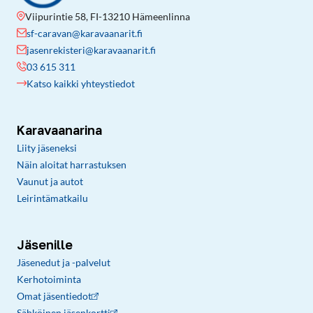
Viipurintie 58, FI-13210 Hämeenlinna
sf-caravan@karavaanarit.fi
jasenrekisteri@karavaanarit.fi
03 615 311
Katso kaikki yhteystiedot
Karavaanarina
Liity jäseneksi
Näin aloitat harrastuksen
Vaunut ja autot
Leirintämatkailu
Jäsenille
Jäsenedut ja -palvelut
Kerhotoiminta
Omat jäsentiedot
Sähköinen jäsenkortti