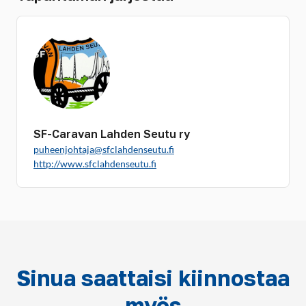
SF-Caravan Lahden Seutu ry
puheenjohtaja@sfclahdenseutu.fi
http://www.sfclahdenseutu.fi
Sinua saattaisi kiinnostaa
myös