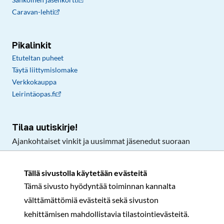
Caravan-lehti
Pikalinkit
Etuteltan puheet
Täytä liittymislomake
Verkkokauppa
Leirintäopas.fi
Tilaa uutiskirje!
Ajankohtaiset vinkit ja uusimmat jäsenedut suoraan
sähköpostiisi.
Tällä sivustolla käytetään evästeitä
Tämä sivusto hyödyntää toiminnan kannalta
Tilaa
välttämättömiä evästeitä sekä sivuston
Facebook
Instagram
LinkedIn
YouTube
TikTok
kehittämisen mahdollistavia tilastointievästeitä.