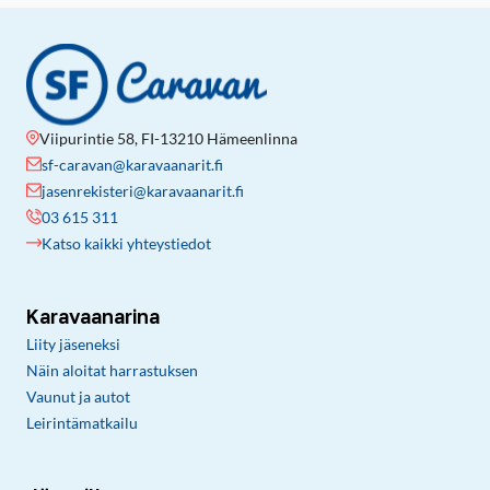
Viipurintie 58, FI-13210 Hämeenlinna
sf-caravan@karavaanarit.fi
jasenrekisteri@karavaanarit.fi
03 615 311
Katso kaikki yhteystiedot
Karavaanarina
Liity jäseneksi
Näin aloitat harrastuksen
Vaunut ja autot
Leirintämatkailu