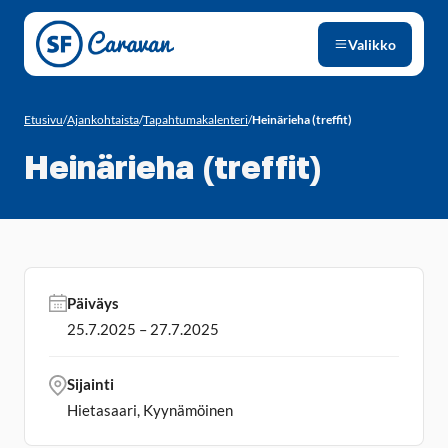
Siirry sivun sisältöön
Valikko
Etusivu
/
Ajankohtaista
/
Tapahtumakalenteri
/
Heinärieha (treffit)
Heinärieha (treffit)
Päiväys
25.7.2025 – 27.7.2025
Sijainti
Hietasaari, Kyynämöinen