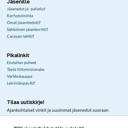
Jäsenille
Jäsenedut ja -palvelut
Kerhotoiminta
Omat jäsentiedot
Sähköinen jäsenkortti
Caravan-lehti
Pikalinkit
Etuteltan puheet
Täytä liittymislomake
Verkkokauppa
Leirintäopas.fi
Tilaa uutiskirje!
Ajankohtaiset vinkit ja uusimmat jäsenedut suoraan
sähköpostiisi.