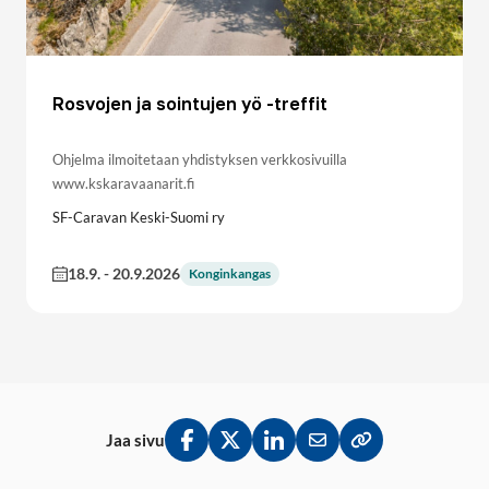
Rosvojen ja sointujen yö -treffit
Ohjelma ilmoitetaan yhdistyksen verkkosivuilla
www.kskaravaanarit.fi
SF-Caravan Keski-Suomi ry
18.9.
-
20.9.2026
Konginkangas
Jaa sivu
Jaa Facebookissa
Jaa Twitterissä
Jaa LinkedInissä
Jaa sähköpostitse
Kopioi linkki lei